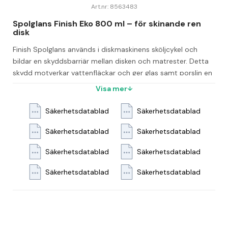
Art.nr: 8563483
Spolglans Finish Eko 800 ml – för skinande ren 
disk
Finish Spolglans används i diskmaskinens sköljcykel och 
bildar en skyddsbarriär mellan disken och matrester. Detta 
skydd motverkar vattenfläckar och ger glas samt porslin en 
strålande glans.
Visa mer
Produkten hjälper dessutom till att förkorta torktiden på 
Säkerhetsdatablad
Säkerhetsdatablad
disken, vilket gör att din disk snabbt blir redo att användas 
igen.
Säkerhetsdatablad
Säkerhetsdatablad
Vanliga frågor
Säkerhetsdatablad
Säkerhetsdatablad
Vad används Finish Spolglans Finish Eko 800 ml 
Säkerhetsdatablad
Säkerhetsdatablad
till?
Den används i diskmaskinens sköljcykel för att skydda 
disken mot vattenfläckar och ge glans.
Vilken mängd innehåller denna spolglans?