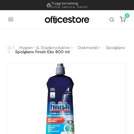
Trygg betalning
995
Svea, faktura, Swish
0
Hygien- & Städprodukter
Diskmedel
Spolglans
Spolglans Finish Eko 800 ml