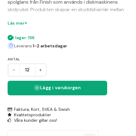
spolglans från Finish som används i diskmaskinens
sköljcykel. Produkten skapar en skyddsbarriär mellan
matresterna och disken, vilket motverkar
Läs mer
vattenfläckar och ger glas och porslin en vacker glans.
Dessutom hjälper spolglansen till att förkorta
I lager: 156
torktiden på disken. Finish erbjuder med denna
Leverans:
1-2 arbetsdagar
produkt en miljömärkt lösning med EU Ecolabel-
certifiering för en hållbar diskning.
ANTAL
-
+
Lägg i varukorgen
Faktura, Kort, SVEA & Swish
Kvalitetsprodukter
Våra kunder gillar oss!