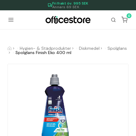
Fri frakt öv.
995
SEK
Annars 69 SEK
0
Hygien- & Städprodukter
Diskmedel
Spolglans
Spolglans Finish Eko 400 ml