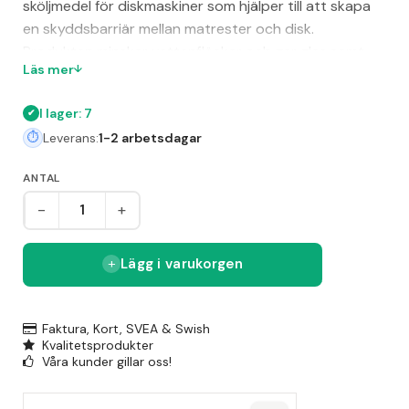
sköljmedel för diskmaskiner som hjälper till att skapa
en skyddsbarriär mellan matrester och disk.
Produkten minskar vattenfläckar och ger glas samt
Läs mer
porslin en klarare glans. Finish Spolglans förkortar även
torktiden på disken, vilket bidrar till en snabbare
I lager: 7
diskprocess. Med EAN 05714970005310 och EU
Leverans:
1-2 arbetsdagar
Ecolabel-certifiering är detta en miljövänlig och pålitlig
spolglans från Finish.
ANTAL
-
+
Lägg i varukorgen
Faktura, Kort, SVEA & Swish
Kvalitetsprodukter
Våra kunder gillar oss!