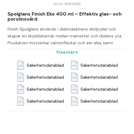
Art.nr: 8563482
Spolglans Finish Eko 400 ml – Effektiv glas- och 
porslinsvård
Finish Spolglans används i diskmaskinens sköljcykel och 
skapar en skyddsbarriär mellan matrester och diskens yta. 
Produkten motverkar vattenfläckar och ger glas samt 
porslin en vacker och skinande glans.
Visa mer
Utöver att förbättra disken synligt, kortar spolglansen även 
Säkerhetsdatablad
Säkerhetsdatablad
ner torktiden på disken, vilket gör den både praktisk och 
effektiv i användning.
Säkerhetsdatablad
Säkerhetsdatablad
Vanliga frågor
Säkerhetsdatablad
Säkerhetsdatablad
Vad är Finish Spolglans Finish Eko 400 ml 
Säkerhetsdatablad
Säkerhetsdatablad
anpassad för?
Den är anpassad för användning i diskmaskinens sköljcykel.
Vilken volym har produkten?
Produkten har en volym på 400 ml.