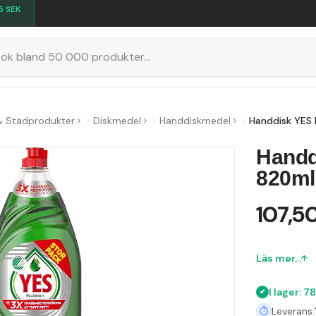
5
SEK
K
& Städprodukter
Diskmedel
Handdiskmedel
Handdisk YES 
Handd
820ml
107,5
Läs mer...
I lager: 7
Leverans: