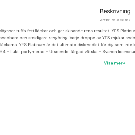
Beskrivning
Art.nr: 75009087
lägsnar tuffa fettfläckar och ger skinande rena resultat. YES Plati
 snabbare och smidigare rengöring. Varje droppe av YES mjukar snab
fläckarna. YES Platinum är det ultimata diskmedlet för dig som inte k
9,4 - Lukt: parfymerad - Utseende: färgad vätska - Svanen licens
Visa mer