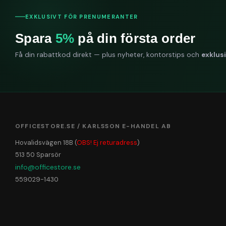
EXKLUSIVT FÖR PRENUMERANTER
Spara
5%
på din första order
Få din rabattkod direkt — plus nyheter, kontorstips och
exklus
OFFICESTORE.SE / KARLSSON E-HANDEL AB
Hovalidsvägen 18B (
OBS! Ej returadress
)
513 50 Sparsör
info@officestore.se
559029-1430