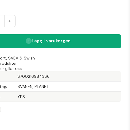
+
Lägg i varukorgen
Kort, SVEA & Swish
produkter
r gillar oss!
8700216984386
SVANEN, PLANET
ning
YES