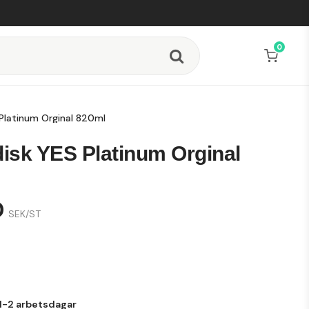
0
Platinum Orginal 820ml
isk YES Platinum Orginal
0
SEK/ST
8
1-2 arbetsdagar