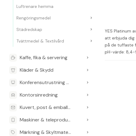
Luftrenare hemma
Rengöringsmedel
Städredskap
YES Platinum av
att erbjuda dig
Tvättmedel & Textilvård
på de tuffaste 
pH-värde: 8,4-
Kaffe, fika & servering
Kläder & Skydd
Konferensutrustning & Presentationsutrustning
Kontorsinredning
Kuvert, post & emballage
Maskiner & teleprodukter
Märkning & Skyltmaterial