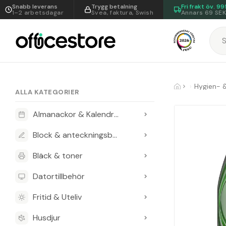
Snabb leverans
Trygg betalning
Fri frakt öv.
99
1–2 arbetsdagar
Svea, faktura, Swish
Annars 69 SE
Hygien- 
ALLA KATEGORIER
Almanackor & Kalendrar
Block & anteckningsböcker
Bläck & toner
Datortillbehör
Fritid & Uteliv
Husdjur