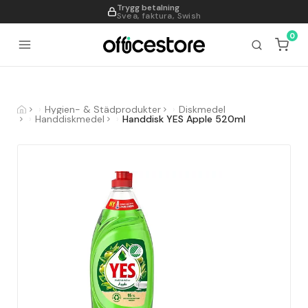
Trygg betalning
995
Svea, faktura, Swish
0
Hygien- & Städprodukter
Diskmedel
Handdiskmedel
Handdisk YES Apple 520ml