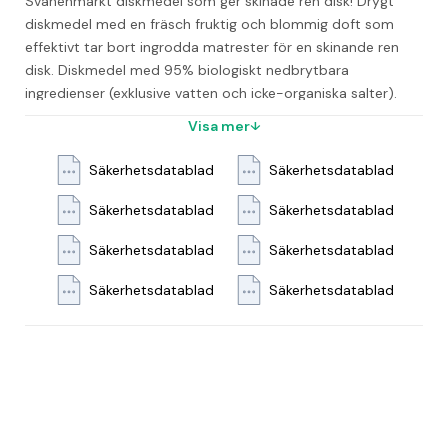
Svanenmärkt diskmedel som ger skinade ren disk! Drygt 
diskmedel med en fräsch fruktig och blommig doft som 
effektivt tar bort ingrodda matrester för en skinande ren 
disk. Diskmedel med 95% biologiskt nedbrytbara 
ingredienser (exklusive vatten och icke-organiska salter). 
100% återvinningsbar flaska. YES handdiskmedel fungerar 
Visa mer
utmärkt i kallare vatten. Sänk temperaturen och spara 
energi. Dosering: 2 ml per 5 liter vatten. - pH-värde: 8,4-9,4 
Säkerhetsdatablad
Säkerhetsdatablad
- Lukt: Parfymerad - Utseende: Färgad vätska - Svanen: 
Licensnummer 30250012
Säkerhetsdatablad
Säkerhetsdatablad
Säkerhetsdatablad
Säkerhetsdatablad
Säkerhetsdatablad
Säkerhetsdatablad