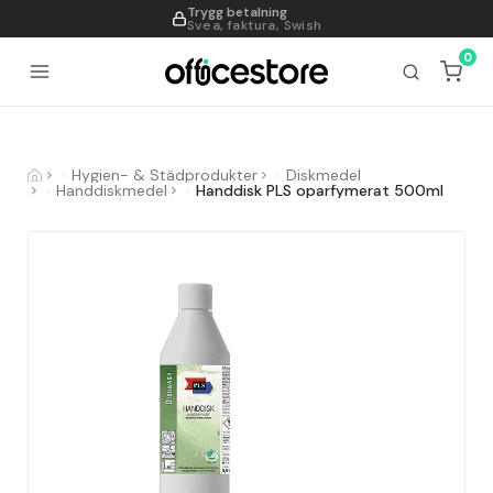
Trygg betalning
995
Svea, faktura, Swish
0
Hygien- & Städprodukter
Diskmedel
Handdiskmedel
Handdisk PLS oparfymerat 500ml