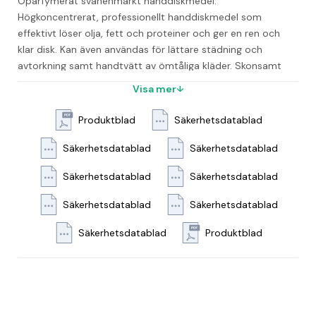
Oparfymerat svanenmärkt handdiskmedel. 
Högkoncentrerat, professionellt handdiskmedel som 
effektivt löser olja, fett och proteiner och ger en ren och 
klar disk. Kan även användas för lättare städning och 
avtorkning samt handtvätt av ömtåliga kläder. Skonsamt 
mot händerna. Handdisk vid normal smutsighet: 2 ml till 10 
Visa mer
liter vatten. - pH-värde: ca 10 i koncentrat, ca 7,5 i 
brukslösning - Lukt: Oparfymerad - Utseende: Färglös 
Produktblad
Säkerhetsdatablad
vätska - Dosering: 2 ml till 10 liter vatten - Svanen: 
Licensnummer 30250054
Säkerhetsdatablad
Säkerhetsdatablad
Säkerhetsdatablad
Säkerhetsdatablad
Säkerhetsdatablad
Säkerhetsdatablad
Säkerhetsdatablad
Produktblad