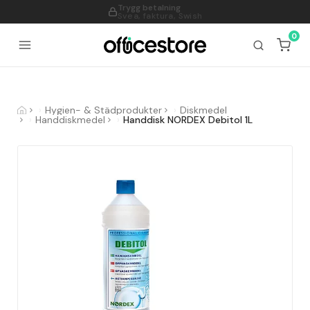
Trygg betalning
995
Svea, faktura, Swish
0
Hygien- & Städprodukter
Diskmedel
Handdiskmedel
Handdisk NORDEX Debitol 1L