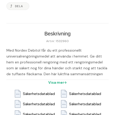
DELA
Beskrivning
Art.nr: 1532960
Med Nordex Debitol får du ett professionellt 
universalrengöringsmedel att använda i hemmet. Ge ditt 
hem en professionell rengöring med ett rengöringsmedel 
som är säkert nog för dina händer och starkt nog att tackla 
de tuffaste fläckarna. Den här luktfria sammansättningen 
utan färgämnen är unikt koncentrerad och kan lätt spädas 
Visa mer
ut till en styrka som passar alla rengöringsuppgifter. Den här 
tvålen passar bra för både disk och att tvätta händerna, 
Säkerhetsdatablad
Säkerhetsdatablad
eftersom den är skonsam för huden och säker att använda 
varje dag. Den har inga starka tillsatser, så den kan 
Säkerhetsdatablad
Säkerhetsdatablad
användas direkt på ömtåliga tyger – till och med för 
Säkerhetsdatablad
Säkerhetsdatablad