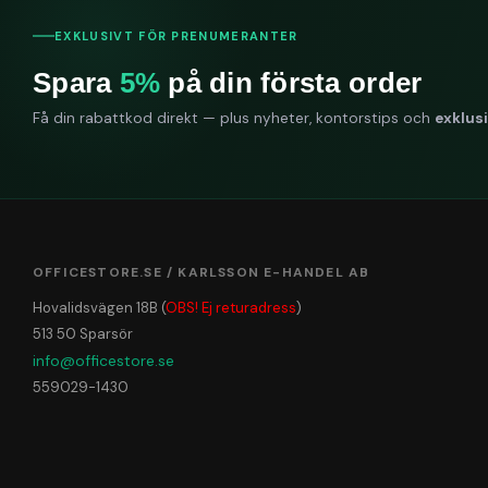
EXKLUSIVT FÖR PRENUMERANTER
Spara
5%
på din första order
Få din rabattkod direkt — plus nyheter, kontorstips och
exklus
OFFICESTORE.SE / KARLSSON E-HANDEL AB
Hovalidsvägen 18B (
OBS! Ej returadress
)
513 50 Sparsör
info@officestore.se
559029-1430