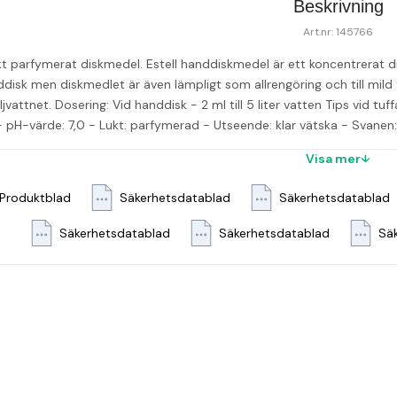
Beskrivning
Art.nr: 145766
t parfymerat diskmedel. Estell handdiskmedel är ett koncentrerat d
disk men diskmedlet är även lämpligt som allrengöring och till mild 
ljvattnet. Dosering: Vid handdisk - 2 ml till 5 liter vatten Tips vid tuf
- pH-värde: 7,0 - Lukt: parfymerad - Utseende: klar vätska - Svan
Visa mer
Produktblad
Säkerhetsdatablad
Säkerhetsdatablad
Säkerhetsdatablad
Säkerhetsdatablad
Sä