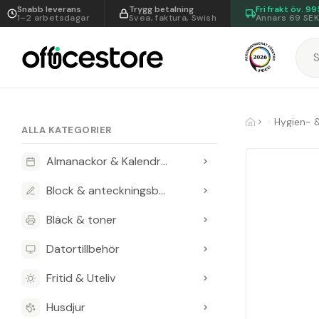
Snabb leverans
Trygg betalning
Fri frakt öv.
99
1–2 arbetsdagar
Svea, faktura, Swish
Annars 69 SE
Hygien- 
ALLA KATEGORIER
Almanackor & Kalendrar
Block & anteckningsböcker
Bläck & toner
Datortillbehör
Fritid & Uteliv
Husdjur