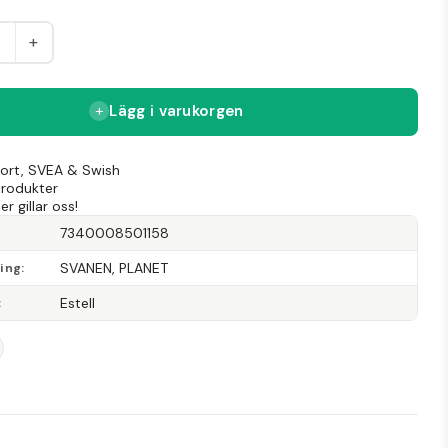
+
Lägg i varukorgen
Kort, SVEA & Swish
produkter
r gillar oss!
7340008501158
SVANEN, PLANET
ning
Estell