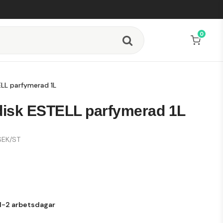
0
LL parfymerad 1L
isk ESTELL parfymerad 1L
EK/ST
6
1-2 arbetsdagar