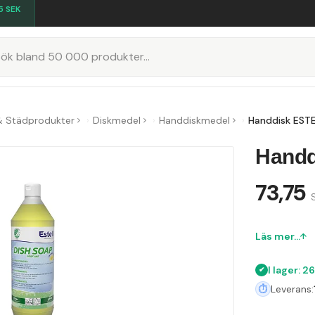
5
SEK
K
& Städprodukter
Diskmedel
Handdiskmedel
Handdisk ESTE
Handd
73,75
S
Läs mer...
I lager: 2
Leverans: