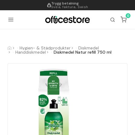
Trygg betalning
995
Svea, faktura, Swish
0
Hygien- & Städprodukter
Diskmedel
Handdiskmedel
Diskmedel Natur refill 750 ml