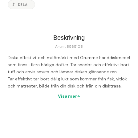
DELA
Beskrivning
Art.nr: 8565108
Diska effektivt och miljömärkt med Grumme handdiskmedel 
som finns i flera härliga dofter. Tar snabbt och effektivt bort 
tuff och envis smuts och lämnar disken glänsande ren. 

Tar effektivt tar bort dålig lukt som kommer från fisk, vitlök 
och matrester, både från din disk och från din disktrasa. 
Diskmedlet är drygt och effektivt och miljömärkt med 
Visa mer
Svanen. Innehåller heller inga animaliska ingredienser och är 
certifierat av Vegan Society. Dermatologiskt testad på 
känslig hud. Stor refillförpackning om 750 ml.

Tips! Diskmedel passar även bra för rengöring av fönster 
och speglar. Häll några droppar i en hink med varmt vatten, 