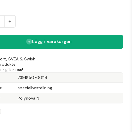
+
Lägg i varukorgen
Kort, SVEA & Swish
produkter
r gillar oss!
7391850700114
specialbeställning
p
Polynova N