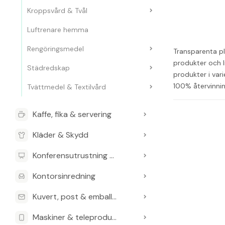
Kroppsvård & Tvål
Luftrenare hemma
Rengöringsmedel
Transparenta pla
produkter och l
Städredskap
produkter i var
100% återvinnin
Tvättmedel & Textilvård
Kaffe, fika & servering
Kläder & Skydd
Konferensutrustning & Presentationsutrustning
Kontorsinredning
Kuvert, post & emballage
Maskiner & teleprodukter