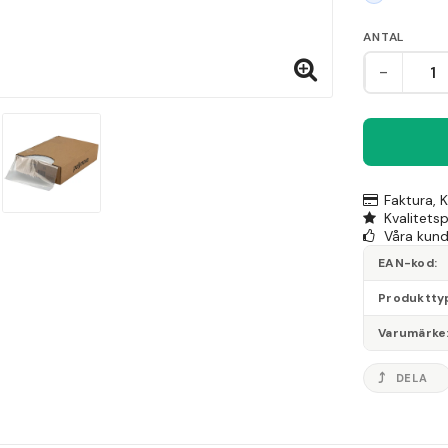
ANTAL
-
Faktura, 
Kvalitets
Våra kunde
EAN-kod
Produktty
Varumärke
DELA