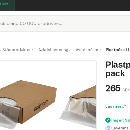
5
SEK
K
& Städprodukter
Avfallshantering
Avfallspåsar
Plastpåse L
Plast
pack
265
SEK
Läs mer...
I lager: 9
Leverans: