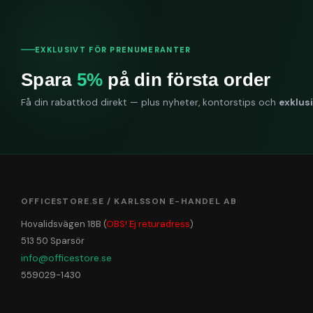
EXKLUSIVT FÖR PRENUMERANTER
Spara
5%
på din första order
Få din rabattkod direkt — plus nyheter, kontorstips och
exklus
OFFICESTORE.SE / KARLSSON E-HANDEL AB
Hovalidsvägen 18B (
OBS! Ej returadress
)
513 50 Sparsör
info@officestore.se
559029-1430