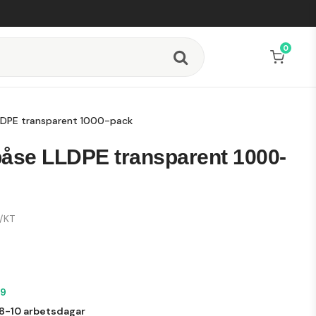
0
Din varukorg är tom
LDPE transparent 1000-pack
påse LLDPE transparent 1000-
/KT
99
8-10 arbetsdagar