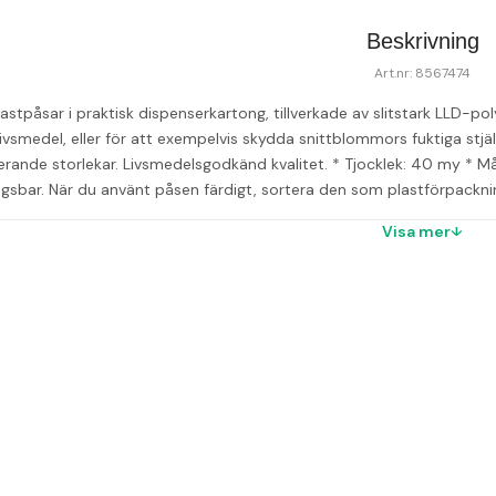
Beskrivning
Art.nr: 8567474
stpåsar i praktisk dispenserkartong, tillverkade av slitstark LLD-poly
ivsmedel, eller för att exempelvis skydda snittblommors fuktiga stjäl
ierande storlekar. Livsmedelsgodkänd kvalitet. 
* Tjocklek: 40 my 
* M
gsbar. När du använt påsen färdigt, sortera den som plastförpackning
Visa mer