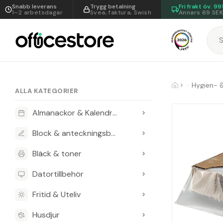
Snabb leverans
Trygg betalning
Fri frakt öv.
99
1–2 arbetsdagar
Svea, faktura, Swish
Annars 69 SE
Hygien- 
ALLA KATEGORIER
Almanackor & Kalendrar
Block & anteckningsböcker
Bläck & toner
Datortillbehör
Fritid & Uteliv
Husdjur