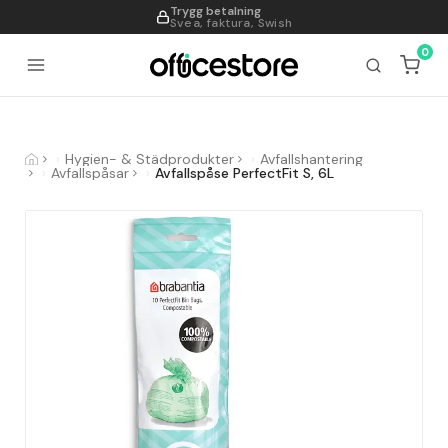
Trygg betalning
995
Svea, faktura, Swish
0
Hygien- & Städprodukter
Avfallshantering
Avfallspåsar
Avfallspåse PerfectFit S, 6L