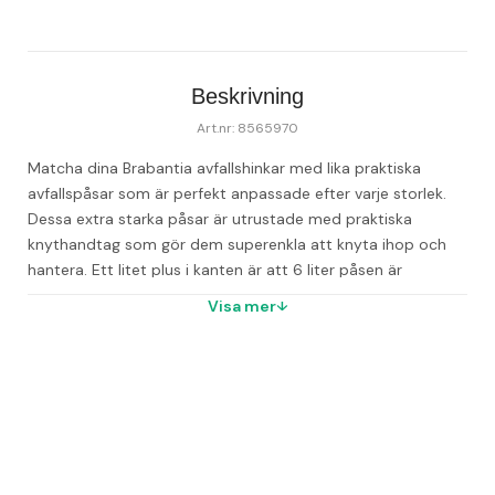
Beskrivning
Art.nr: 8565970
Matcha dina Brabantia avfallshinkar med lika praktiska 
avfallspåsar som är perfekt anpassade efter varje storlek. 
Dessa extra starka påsar är utrustade med praktiska 
knythandtag som gör dem superenkla att knyta ihop och 
hantera. Ett litet plus i kanten är att 6 liter påsen är 
komposterbar.  Se enkelt vilken påse du behöver till dina 
Visa mer
hinkar genom att se färgkoden i locket på hinken som 
identifierar storleken på påsen. 

--Storlekar: 3–5, 6, 15–20, 20–25 och 40–45 liter. 

--Antal per rulle: 6 liter 10 st, resterande storlekar 20 st. 
Artiklar märkta Beställningsvara specialbeställs vid 
order och omfattas inte av Office Depots retur-/
ångerrätt vid köp i egenskap av företag eller annan 