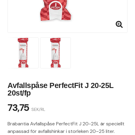
l
Avfallspåse PerfectFit J 20-25L
20st/fp
73,75
SEK/RL
Brabantia Avfallspåse PerfectFit J 20-25L är speciellt
anpassad för avfallshinkar i storleken 20–25 liter.