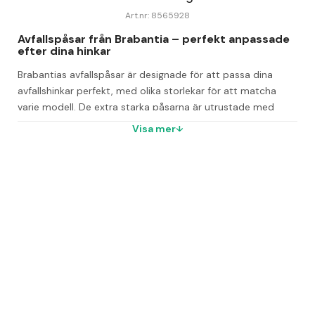
Art.nr: 8565928
Avfallspåsar från Brabantia – perfekt anpassade 
efter dina hinkar
Brabantias avfallspåsar är designade för att passa dina 
avfallshinkar perfekt, med olika storlekar för att matcha 
varje modell. De extra starka påsarna är utrustade med 
praktiska knythandtag som gör det enkelt att knyta ihop 
Visa mer
och hantera dem smidigt.
En särskild fördel är att 6-literspåsarna är komposterbara, 
vilket bidrar till en mer miljövänlig avfallshantering. För att du 
lätt ska kunna hitta rätt påse till din hink finns färgkoder i 
hinkens lock som identifierar vilken storlek som passar.
Storlekar och förpackningar
Storlekar: 3–5, 6, 15–20, 20–25 och 40–45 liter
Antal per rulle: 6 liter - 10 stycken, övriga storlekar - 20 
stycken