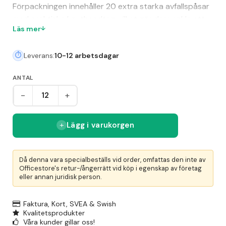
Förpackningen innehåller 20 extra starka avfallspåsar
med praktiska knythandtag, vilket gör dem enkla att
Läs mer
försluta och hantera. Påsarna är färgkodade för att
matcha hinkens lock och underlätta valet av rätt
Leverans:
10-12 arbetsdagar
storlek.
ANTAL
-
+
Lägg i varukorgen
Då denna vara specialbeställs vid order, omfattas den inte av
Officestore's retur-/ångerrätt vid köp i egenskap av företag
eller annan juridisk person.
Faktura, Kort, SVEA & Swish
Kvalitetsprodukter
Våra kunder gillar oss!