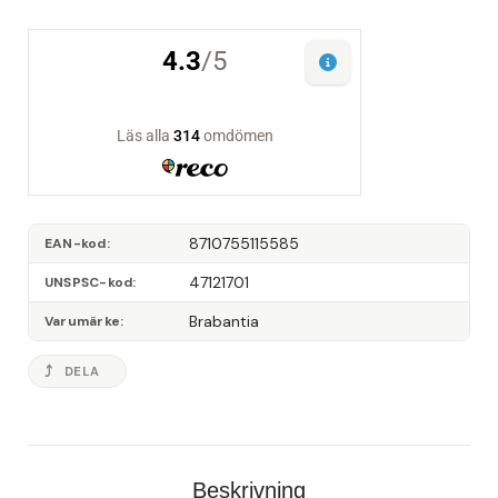
8710755115585
EAN-kod
47121701
UNSPSC-kod
Brabantia
Varumärke
DELA
Beskrivning