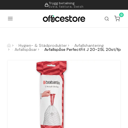
Trygg betalning
995
Svea, faktura, Swish
0
Hygien- & Städprodukter
Avfallshantering
Avfallspåsar
Avfallspåse PerfectFit J 20-25L 20st/fp