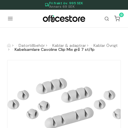
Fri frakt öv.
995
SEK
Annars 69 SEK
0
Datortillbehör
Kablar & adaptrar
Kablar Övrigt
Kabelsamlare Cavoline Clip Mix grå 7 st/fp