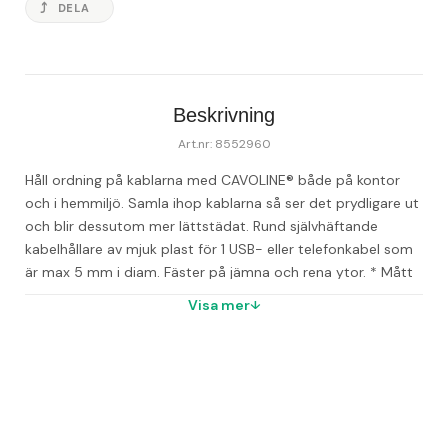
DELA
Beskrivning
Art.nr: 8552960
Håll ordning på kablarna med CAVOLINE® både på kontor 
och i hemmiljö. Samla ihop kablarna så ser det prydligare ut 
och blir dessutom mer lättstädat. 
Rund självhäftande 
kabelhållare av mjuk plast för 1 USB- eller telefonkabel som 
är max 5 mm i diam. Fäster på jämna och rena ytor. 
* Mått 
(ØxH): 20 x12 mm
Visa mer