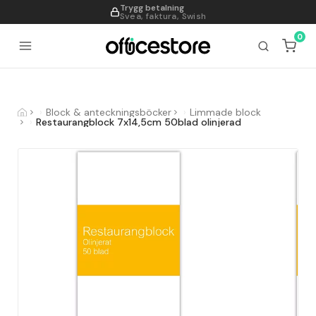
Trygg betalning
995
Svea, faktura, Swish
0
Block & anteckningsböcker
Limmade block
Restaurangblock 7x14,5cm 50blad olinjerad