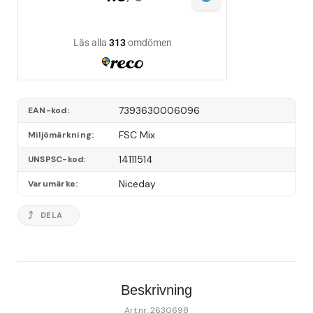
7393630006096
EAN-kod
FSC Mix
Miljömärkning
14111514
UNSPSC-kod
Niceday
Varumärke
DELA
Beskrivning
Art.nr: 2630698