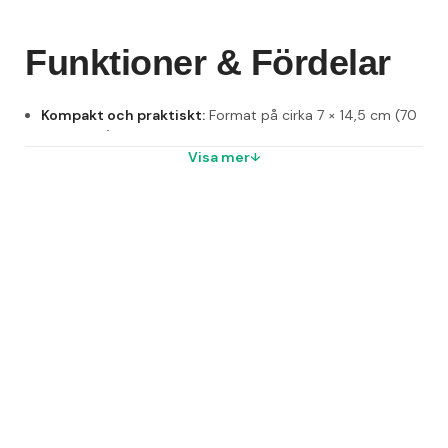
Funktioner & Fördelar
Kompakt och praktiskt:
 Format på cirka 7 × 14,5 cm (70 
× 148 mm), perfekt för fickor eller förkläden, tar minimalt 
med plats.
Visa mer
Högkvalitativa blad:
 50 blad per block av vitt papper i 
60–80 g/m², utan linjer, idealiskt för snabba noteringar.
Robust konstruktion:
 Limmad kortsida för stabilitet och 
enkel användning.
Miljömärkt val:
 FSC-certifiering som bekräftar hållbar 
produktion.
Perfekt i farten:
 Många använder det som 
beställningsblock i restaurang och bar, tack vare 
formatet och funktionaliteten.
Vanliga frågor (FAQ)
Vad innebär "restaurangblock"?
Ett litet, dock stadigt 
anteckningsblock – perfekt för restauranger, barer och 