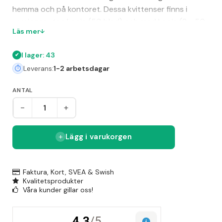
hemma och på kontoret. Dessa kvittenser finns i
versioner utan kopia (50 blad) och med kopia (2 x 50
Läs mer
blad) i block. Formatet är A5L och bladen är hålade
samt onumererade. Produkterna är miljömärkta med
I lager: 43
FSC C102650 och levereras i praktiska block, vilket
Leverans:
1-2 arbetsdagar
underlättar användningen vid försäljning eller annan
kvittering.
ANTAL
-
+
Lägg i varukorgen
Faktura, Kort, SVEA & Swish
Kvalitetsprodukter
Våra kunder gillar oss!