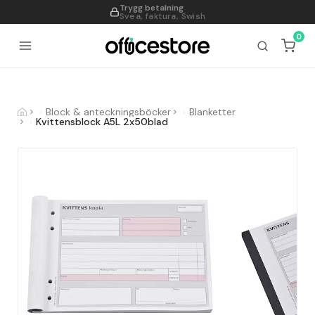
Trygg betalning
995
Svea, faktura, Swish
0
Block & anteckningsböcker
Blanketter
Kvittensblock A5L 2x50blad