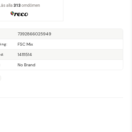
7392866025949
FSC Mix
ning
14111514
od
No Brand