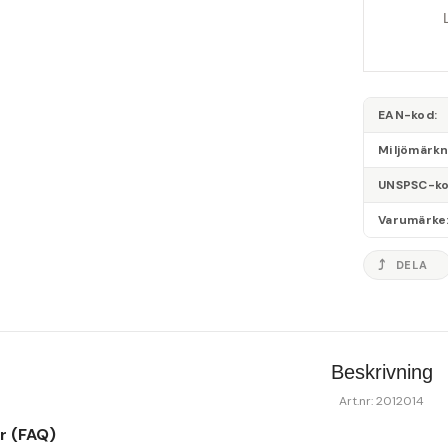
EAN-kod
Miljömärk
UNSPSC-k
Varumärke
DELA
Beskrivning
Art.nr: 2012014
or (FAQ)