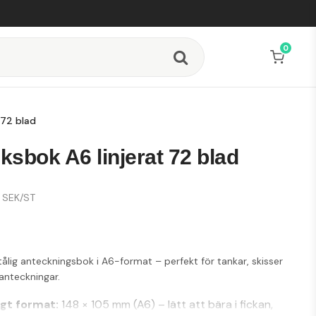
0
 72 blad
sbok A6 linjerat 72 blad
SEK/ST
tålig anteckningsbok i A6-format – perfekt för tankar, skisser
santeckningar.
gt format:
148 × 105 mm (A6) – lätt att bära i fickan,