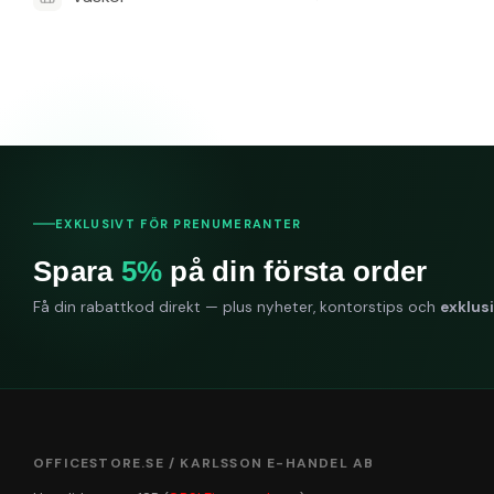
EXKLUSIVT FÖR PRENUMERANTER
Spara
5%
på din första order
Få din rabattkod direkt — plus nyheter, kontorstips och
exklus
OFFICESTORE.SE / KARLSSON E-HANDEL AB