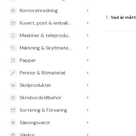
Kontorsinredning
Vad är måt
Kuvert, post & emballage
Hur många b
Maskiner & teleprodukter
Hur är oms
Märkning & Skyltmaterial
Papper
Är den milj
Pennor & Ritmaterial
Hur är den
Skolprodukter
Skrivbordstillbehör
Sortering & Förvaring
Säsongsvaror
Väskor