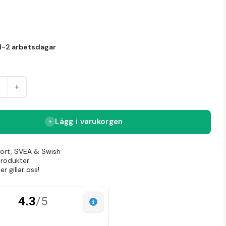
 eller förklädet.
ntålig omslag:
Svart vaxduksomslag som avvisar fukt
r ett stilrent, professionellt uttryck.
rade sidor:
Lätt att skriva raka texter – perfekt för
1-2 arbetsdagar
ningar, listor eller reflektioner.
gkvalitativa blad:
Papper som tål penna och bläck –
kligt för dagligt bruk.
+
ri:
Hållbar och miljömedveten design.
d kant:
Stabil bindning som håller ihop sidorna utan att
t känns klumpigt.
Lägg i varukorgen
Kort, SVEA & Swish
produkter
r gillar oss!