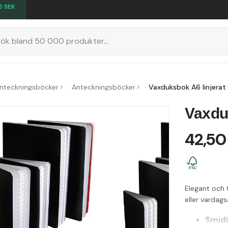
5
SEK
K
anteckningsböcker
Anteckningsböcker
Vaxduksbok A6 linjerat
Vaxduk
42,50
Elegant och 
eller vardag
Smidi