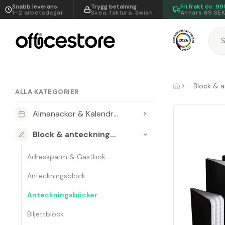
Snabb leverans
Trygg betalning
Fri frakt öv.
99
1–2 arbetsdagar
Svea, faktura, Swish
Annars 69 SE
Block & 
ALLA KATEGORIER
Almanackor & Kalendrar
Block & anteckningsböcker
Adresspärm & Gästbok
Anteckningsblock
Anteckningsböcker
Biljettblock