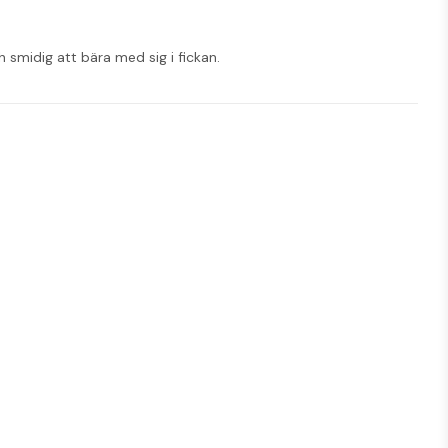
 smidig att bära med sig i fickan.
het för anteckningar.
.