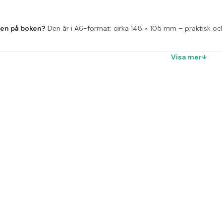
ten på boken?
 Den är i A6-format: cirka 148 × 105 mm – praktisk och
lad innehåller den?
 Totalt 72 linjerade blad, vilket ger god hållbar
Visa mer
laget?
 Tillverkat i svart vaxduk – vattentåligt och elegant i design.
övänlig?
 Ja – blocket är PVC-fritt enligt produktbeskrivningen.
 bunden?
 Sidorna är häftade, vilket gör boken stadig utan att bli tung