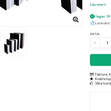
väskan
Läs mer
Vatte
och ge
I lager: 19
Linje
Leverans:
anteck
72 hö
ANTAL
tillräc
-
PVC-f
Häfta
blocke
Faktura, 
Kvalitets
Våra kunde