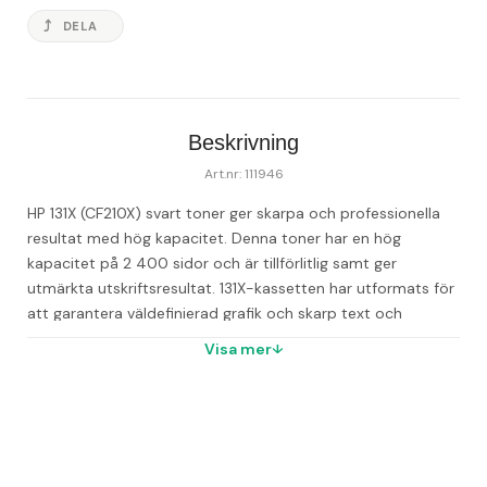
DELA
Beskrivning
Art.nr: 111946
HP 131X (CF210X) svart toner ger skarpa och professionella 
resultat med hög kapacitet. Denna toner har en hög 
kapacitet på 2 400 sidor och är tillförlitlig samt ger 
utmärkta utskriftsresultat. 131X-kassetten har utformats för 
att garantera väldefinierad grafik och skarp text och 
producerar ständigt en yta av hög kvalitet. Den är enkel att 
Visa mer
återvinna och garanteras vara fri från defekter och fel under 
garantitiden. Det är ett utmärkt val för att uppnå utskrifter 
av hög kvalitet. - Färg: Svart - Lätta att återvinna - 
Högkvalitativ yta - Kapacitet: 2 400 sidor - Passar till: HP 
LaserJet Pro 200 M251n, 200 M251nw, MFP M276n, MFP 