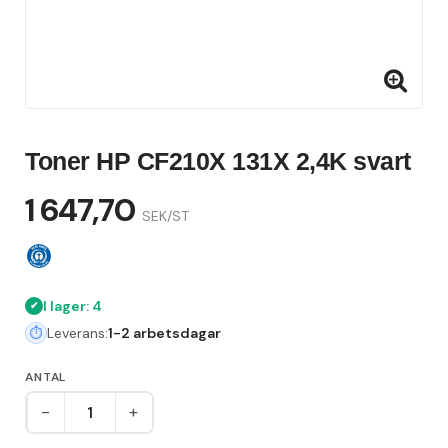
Toner HP CF210X 131X 2,4K svart
1 647,70
SEK/ST
I lager: 4
Leverans:
1-2 arbetsdagar
ANTAL
-
+