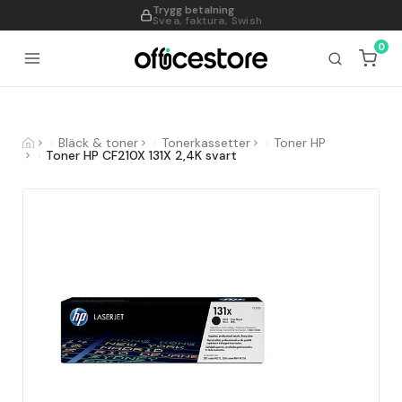
Trygg betalning
995
Svea, faktura, Swish
0
Bläck & toner
Tonerkassetter
Toner HP
Toner HP CF210X 131X 2,4K svart