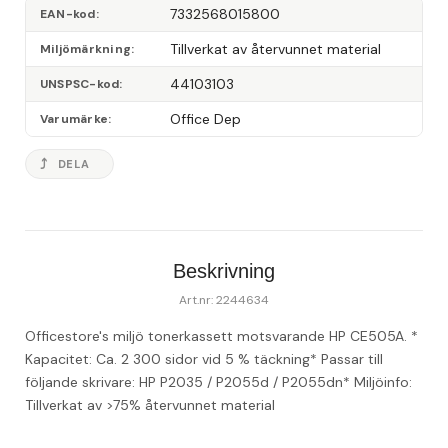
7332568015800
EAN-kod
Tillverkat av återvunnet material
Miljömärkning
44103103
UNSPSC-kod
Office Dep
Varumärke
DELA
Beskrivning
Art.nr: 2244634
Officestore's miljö tonerkassett motsvarande HP CE505A. 
* 
Kapacitet: Ca. 2 300 sidor vid 5 % täckning
* Passar till 
följande skrivare: HP P2035 / P2055d / P2055dn
* Miljöinfo: 
Tillverkat av >75% återvunnet material