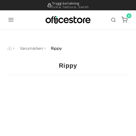
Trygg betalning
995
Svea, faktura, Swish
0
Varumärken
Rippy
Rippy