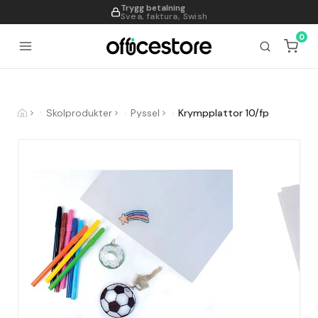
Trygg betalning
995
Svea, faktura, Swish
0
Skolprodukter
Pyssel
Krympplattor 10/fp