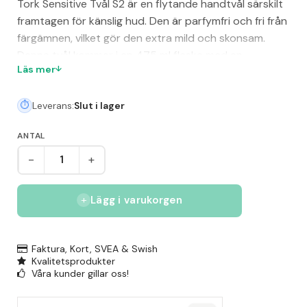
Tork Sensitive Tvål S2 är en flytande handtvål särskilt
framtagen för känslig hud. Den är parfymfri och fri från
färgämnen, vilket gör den extra mild och skonsam.
Denna tvål kommer i en 475 ml flaska med en
Läs mer
engångspump som förhindrar korskontaminering och
ger en hygienisk användning. Produkten är certifierad
Leverans:
Slut i lager
med EU Ecolabel och passar i Tork Dispenser Flytande
Tvål Mini S2, perfekt för effektiv handhygien.
ANTAL
-
+
Lägg i varukorgen
Faktura, Kort, SVEA & Swish
Kvalitetsprodukter
Våra kunder gillar oss!