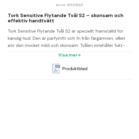
Art.nr: 8551863
Tork Sensitive Flytande Tvål S2 – skonsam och 
effektiv handtvätt
Tork Sensitive Flytande Tvål S2 är speciellt framställd för 
känslig hud. Den är parfymfri och fri från färgämnen, vilket 
gör den mycket mild och skonsam. Tvålen innehåller fukt- 
och fettgivande ingredienser som hjälper till att lugna huden 
Visa mer
vid användning.
Produktblad
Den passar perfekt i Tork Dispenser Flytande Tvål Mini S2 
som är enkel att hantera, vilket bidrar till god handhygien för 
alla användare. Den förslutna flaskan med engångspump 
minskar risken för korskontaminering och ger en hygienisk 
hantering.
Snabb och enkel påfyllning med certifiering från Svenska 
Reumatikerförbundet
Flaskan är vit och krymper ihop under användning för 
minskad avfallsvolym
Volym: 475 ml med totalt 475 doser