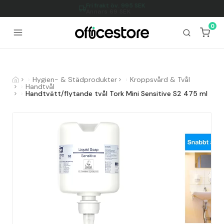
Fri frakt öv.
995
SEK
Annars 69 SEK
0
Hygien- & Städprodukter
Kroppsvård & Tvål
Handtvål
Handtvätt/flytande tvål Tork Mini Sensitive S2 475 ml