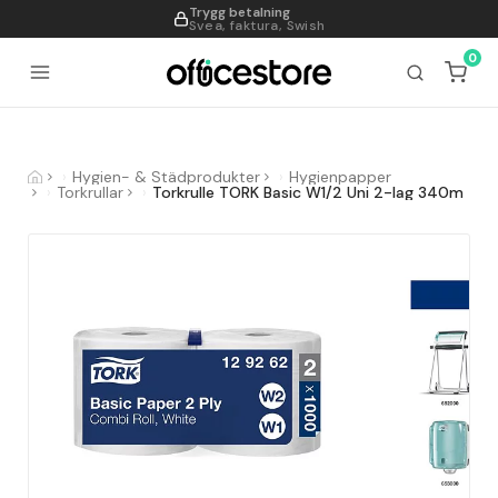
Trygg betalning
995
Svea, faktura, Swish
0
Hygien- & Städprodukter
Hygienpapper
Torkrullar
Torkrulle TORK Basic W1/2 Uni 2-lag 340m