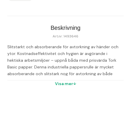
Beskrivning
Art.nr: 1493646
Slitstarkt och absorberande för avtorkning av händer och 
ytor. Kostnadseffektivitet och hygien är avgörande i 
hektiska arbetsmiljöer – uppnå båda med prisvärda Tork 
Basic papper. Denna industriella pappersrulle är mycket 
absorberande och slitstark nog för avtorkning av både 
händer och ytor. Arken klarar av upprepad användning, vilket 
Visa mer
minskar kostnader och avfall, och rullarna räcker längre för 
att spara tid på påfyllningar. Hantera enkelt utspilld vätska – 
dessa hållbara pappershanddukar är tåliga även som våta 
och lämpar sig för upprepad användning. Använd pappret 
med säkra och pålitliga Tork golv- och väggställ, eller med 
Tork Dispenser Maxi Centrummatad för enkel 
enhandsanvändning. - 2-lagers, vit - Kompatibel med Tork 