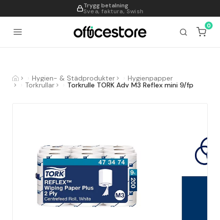
Trygg betalning
995
Svea, faktura, Swish
0
Hygien- & Städprodukter
Hygienpapper
Torkrullar
Torkrulle TORK Adv M3 Reflex mini 9/fp