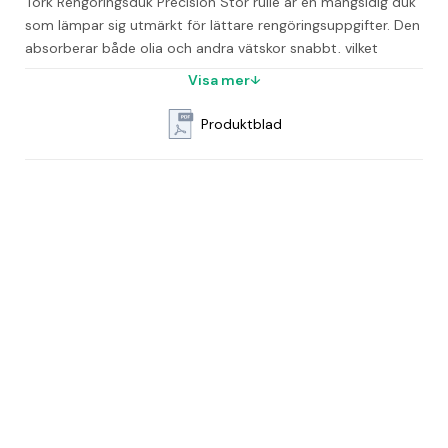
Tork Rengöringsduk Precision Stor rulle är en mångsidig duk 
som lämpar sig utmärkt för lättare rengöringsuppgifter. Den 
absorberar både olja och andra vätskor snabbt, vilket 
underlättar vid all slags rengöring. Dukens mjuka och flexibla 
Visa mer
egenskaper gör den perfekt att använda även i trånga 
utrymmen.
Produktblad
Rullen har hög kapacitet och passar både i Torks golvställ 
och väggställ. Dessa ställ är utvecklade med fokus på 
säkerhet, effektivitet och tillförlitlighet, och har enkla 
påfyllnings- och avrivningsfunktioner som möjliggör att man 
kan dra av pappret med en hand.
Funktioner och egenskaper
Slitstark och stark absorbent för olja, fett, smörjmedel 
och smuts
Klarar alla typer av lösningsmedel
Mjuk och flexibel för användning i små utrymmen
Livsmedelsgodkänd och certifierad för flygindustrin
Miljöcertifierad med FSC-märkning