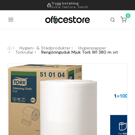
Trygg betalning
995
Svea, faktura, Swish
0
Hygien- & Städprodukter
Hygienpapper
Torkrullar
Rengöringsduk Mjuk Tork W1 380 m vit