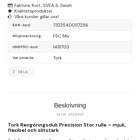
Faktura, Kort, SVEA & Swish
Kvalitetsprodukter
Våra kunder gillar oss!
7322540057256
EAN-kod
FSC Mix
Miljömärkning
14111703
UNSPSC-kod
Tork
Varumärke
DELA
Beskrivning
Art.nr: 2522437
Tork Rengöringsduk Precision Stor rulle – mjuk, 
flexibel och slitstark