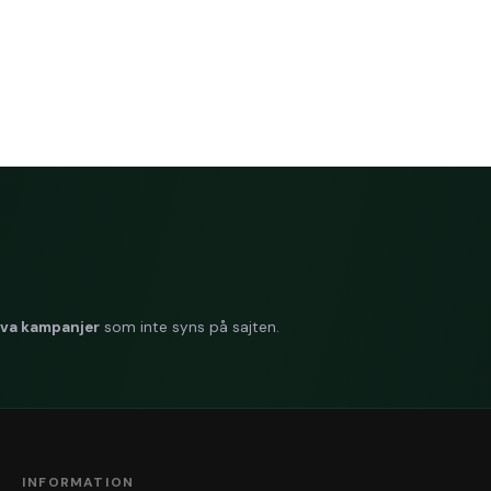
lnaden mellan 3-lager och andra torkpapper?
 3-lager ger kraftigar
ycket fett eller vätska ska hanteras.
ätta tygtrasor?
 Ja – och i många fall överträffar det tygtrasor i bå
medelsgodkänt?
 Ja – det är godkänt för användning i miljöer där di
teknik?
 En avancerad metod där luft används för att skapa ett pa
ed flexibilitet.
cifikationer
iva kampanjer
som inte syns på sajten.
– golv- och väggställ
ers
INFORMATION