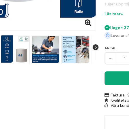
suger upp ol
miljöer där s
Läs mer
I lager: 3
Leverans:
ANTAL
-
Faktura, 
Kvalitets
Våra kunde