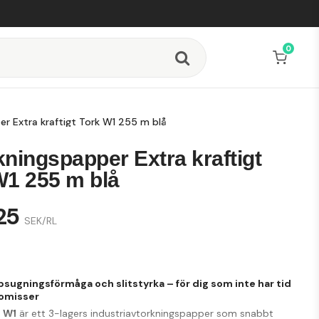
0
r Extra kraftigt Tork W1 255 m blå
ningspapper Extra kraftigt
W1 255 m blå
25
SEK/RL
sugningsförmåga och slitstyrka – för dig som inte har tid
omisser
t W1
är ett 3-lagers industriavtorkningspapper som snabbt