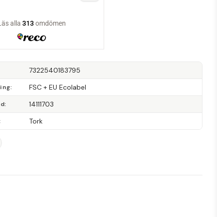
7322540183795
FSC + EU Ecolabel
ning
14111703
od
Tork