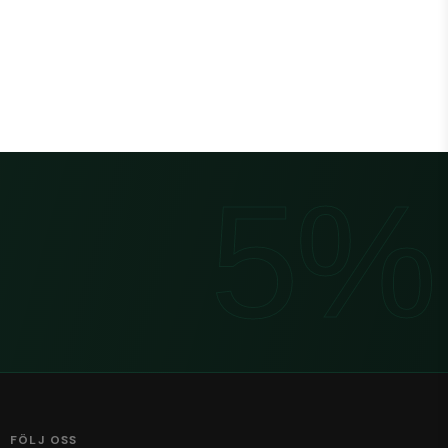
e uppbyggnad, bättre absorption och slitstyrka – särskilt i 
de hygien, resultat och tidsbesparing.
rektkontakt med livsmedel inte sker, men där hygienkrav ändå är 
pper med ökad styrka och absorptionsförmåga utan att 
FÖLJ OSS