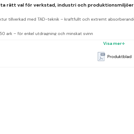
ta rätt val för verkstad, industri och produktionsmiljöer
ktur tillverkad med TAD-teknik – kraftfullt och extremt absorberand
750 ark – för enkel utdragning och minskat svinn
Visa mer
er mot värme och smuts – fungerar även som barriärduk vid underh
Produktblad
 rengöring med krav på både styrka och hygien
ngspapper X-kraft
 är byggt för att klara mer än vanlig smuts. Med tr
er som är både slitstarkt, mjukt och extremt absorberande – oavsett om
eter lång och innehåller 750 perforerade ark, vilket ger jämn utdeln
ggställ, där varje ark kan dras ut enkelt med en hand, även med han
sutom livsmedelsgodkänt, FSC + EU Ecolabel-märkt, och levereras i
lare för personalen. För dig som vill byta ut trasor eller lägre kvali
r och svar