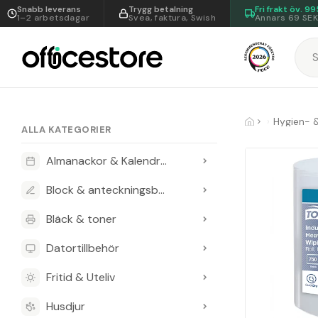
Snabb leverans
Trygg betalning
Fri frakt öv.
99
1–2 arbetsdagar
Svea, faktura, Swish
Annars 69 SE
Hygien- 
ALLA KATEGORIER
Almanackor & Kalendrar
Block & anteckningsböcker
Bläck & toner
Datortillbehör
Fritid & Uteliv
Husdjur