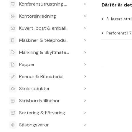
Konferensutrustning & Presentationsutrustning
Därför är det
Kontorsinredning
3-lagers stru
Kuvert, post & emballage
Perforerat i 
Maskiner & teleprodukter
Skyddar händ
Märkning & Skyltmaterial
För krävande
Papper
Tork Avtorkni
får du ett papp
Pennor & Ritmaterial
Rullen är 255 m
Skolprodukter
W1 golv- och vä
Skrivbordstillbehör
Pappret är des
snabbare och enk
Sortering & Förvaring
Vanliga frågo
Säsongsvaror