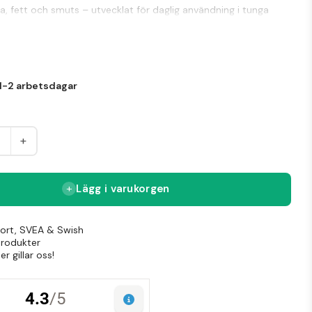
ja, fett och smuts – utvecklat för daglig användning i tunga
tyrka, hygien och prestanda krävs.
7
1-2 arbetsdagar
+
Lägg i varukorgen
Kort, SVEA & Swish
produkter
r gillar oss!