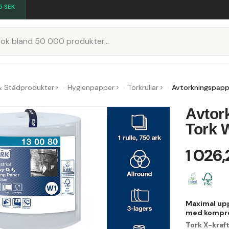
5
SEK
K
& Städprodukter
Hygienpapper
Torkrullar
Avtorkningspappe
Avtork
Tork 
1 026,
Maximal upp
med kompr
Tork X-kraf