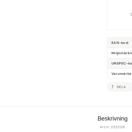
EAN-kod
Miljömärk
UNSPSC-k
Varumärke
DELA
Beskrivning
Art.nr: 2522128