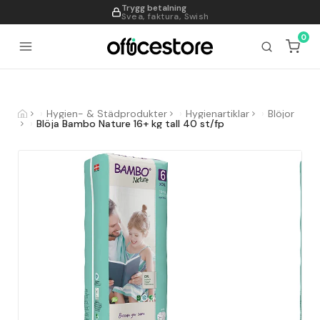
Trygg betalning
995
Svea, faktura, Swish
0
Hygien- & Städprodukter
Hygienartiklar
Blöjor
Blöja Bambo Nature 16+ kg tall 40 st/fp