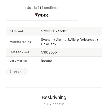
5703538245305
EAN-kod
Svanen + Astma &Allergiförbundet + 
Miljömärkning
Oeko-tex
53102305
UNSPSC-kod
Bambo
Varumärke
DELA
Beskrivning
Art.nr: 8556133