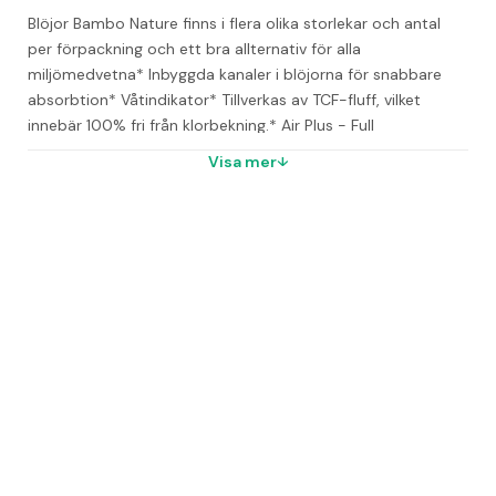
Blöjor Bambo Nature finns i flera olika storlekar och antal 
per förpackning och ett bra allternativ för alla 
miljömedvetna
* Inbyggda kanaler i blöjorna för snabbare 
absorbtion
* Våtindikator
* Tillverkas av TCF-fluff, vilket 
innebär 100% fri från klorbekning.
* Air Plus - Full 
andningsbarhet
* Top Dry - För snabb absorption och torr 
Visa mer
känsla
* Hudvänliga: utformade för att minimera risken för 
allergi och blöjutslag.
* Supermjuka spärr- och ytskiktgör gör 
att blöjan känns extra mjuk mot barnets hud.
* Perfekt 
passform som ger barnet full rörelsefrihet samtidigt som 
risk för läckage minimeras.
* Flexibla sidopaneler med strech 
för bra passform
* Dermatologiskt testad – För god 
hudvård
* Förpackas i miljövänliga påsar tillverkade av 
sockerrör
* Miljöinfo: Svanen Lic.nr: 5023 0001