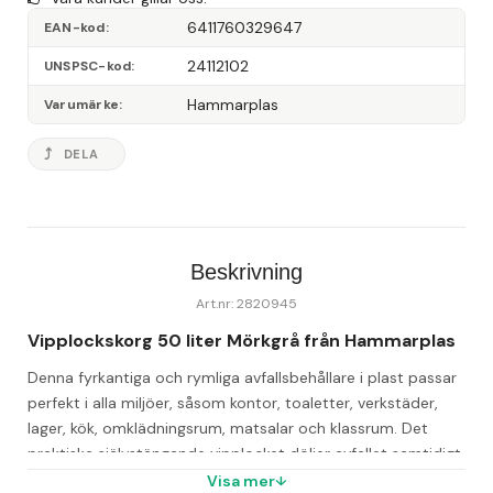
6411760329647
EAN-kod
24112102
UNSPSC-kod
Hammarplas
Varumärke
DELA
Beskrivning
Art.nr: 2820945
Vipplockskorg 50 liter Mörkgrå från Hammarplas
Denna fyrkantiga och rymliga avfallsbehållare i plast passar 
perfekt i alla miljöer, såsom kontor, toaletter, verkstäder, 
lager, kök, omklädningsrum, matsalar och klassrum. Det 
praktiska självstängande vipplocket döljer avfallet samtidigt 
som det gör det enkelt att öppna och stänga tunnan.
Visa mer