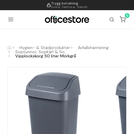
Trygg betalning
995
Svea, faktura, Swish
0
Hygien- & Städprodukter
Avfallshantering
Soptunnor, Sopkärl & Sopsorteringskärl
Vipplockskorg 50 liter Mörkgrå