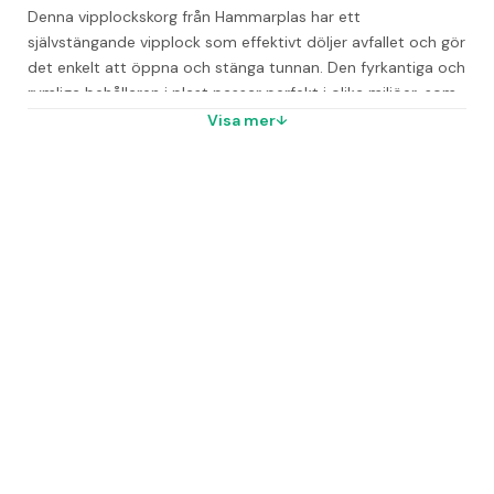
Denna vipplockskorg från Hammarplas har ett 
självstängande vipplock som effektivt döljer avfallet och gör 
det enkelt att öppna och stänga tunnan. Den fyrkantiga och 
rymliga behållaren i plast passar perfekt i olika miljöer, som 
kontor, wc, verkstad, lager, kök, omklädningsrum, matsal och 
Visa mer
klassrum.
För att underlätta tömningen rekommenderas att använda 
påsar i rätt storlek. Locket är avtagbart, vilket gör det enkelt 
att byta påse när den är full. Denna modell finns i flera 
färger och storlekar för att passa olika behov.
Storleksalternativ och passande påsar
10 liters tunna - Påse 2850210
25 liters tunna - Påse 2850259
50 liters tunna - Påse 2052423
Vanliga frågor
Vad är kapaciteten på vipplockskorgen?