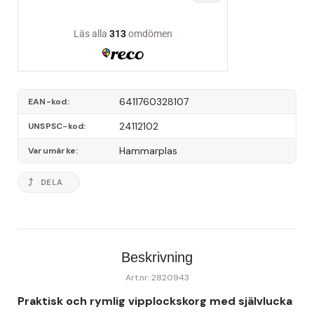
6411760328107
EAN-kod
24112102
UNSPSC-kod
Hammarplas
Varumärke
DELA
Beskrivning
Art.nr: 2820943
Praktisk och rymlig vipplockskorg med självlucka