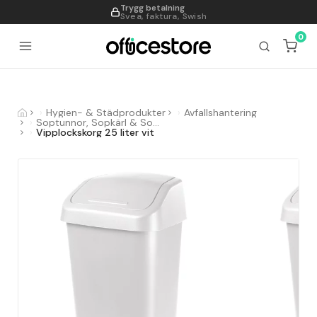
Trygg betalning
995
Svea, faktura, Swish
0
Hygien- & Städprodukter
Avfallshantering
Soptunnor, Sopkärl & Sopsorteringskärl
Vipplockskorg 25 liter vit