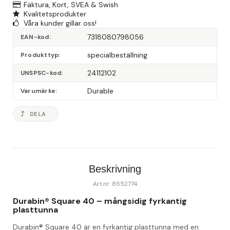
Faktura, Kort, SVEA & Swish
Kvalitetsprodukter
Våra kunder gillar oss!
7318080798056
EAN-kod
specialbeställning
Produkttyp
24112102
UNSPSC-kod
Durable
Varumärke
DELA
Beskrivning
Art.nr: 8552774
Durabin® Square 40 – mångsidig fyrkantig 
plasttunna
Durabin® Square 40 är en fyrkantig plasttunna med en 