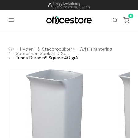
Trygg betalning
995
Svea, faktura, Swish
0
Hygien- & Städprodukter
Avfallshantering
Soptunnor, Sopkärl & Sopsorteringskärl
Tunna Durabin® Square 40 grå