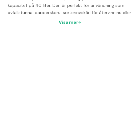
kapacitet på 40 liter. Den är perfekt för användning som 
avfallstunna, papperskorg, sorteringskärl för återvinning eller 
som korg för upphittade kläder. Tack vare sin praktiska 
Visa mer
design fungerar den utmärkt i kontor, skolor, lager samt 
andra gemensamma utrymmen.
Den robusta konstruktionen i slitstark plast säkerställer lång 
livslängd och hög funktionalitet vid daglig användning. Ett 
greppvänligt handtag på baksidan gör det enkelt att lyfta, 
flytta och tömma tunnan.
För en komplett och hygienisk lösning rekommenderas att 
komplettera med locket Durabin® Lid Square 40, vilket ger 
extra skydd för avfall eller förvaring.
Vanliga frågor
Vad är tunnans kapacitet?
Tunnan rymmer 40 liter.
Vilket material är tunnan gjord av?