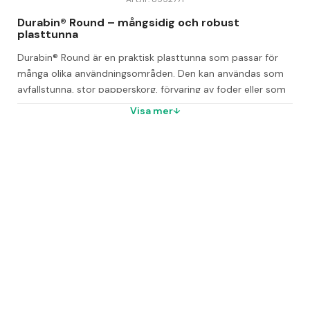
Durabin® Round – mångsidig och robust 
plasttunna
Durabin® Round är en praktisk plasttunna som passar för 
många olika användningsområden. Den kan användas som 
avfallstunna, stor papperskorg, förvaring av foder eller som 
korg för upphittade kläder – möjligheterna är många.
Visa mer
Med robusta bärhandtag blir tunnan enkel att lyfta, flytta 
och tömma. Det gör den idealisk för användning i offentliga 
miljöer, på kontor, i lager eller stall. Den runda formen 
kombinerat med en slitstark konstruktion ger en hållbar och 
flexibel lösning för vardaglig förvaring och avfallshantering.
Komplettera med Durabin® Lid Round 40 L
För att skapa en komplett och hygienisk förvaringslösning 
kan du komplettera med locket Durabin® Lid Round 40 L. 
Det skyddar innehållet och ger en enhetlig och säker 
förvaring.