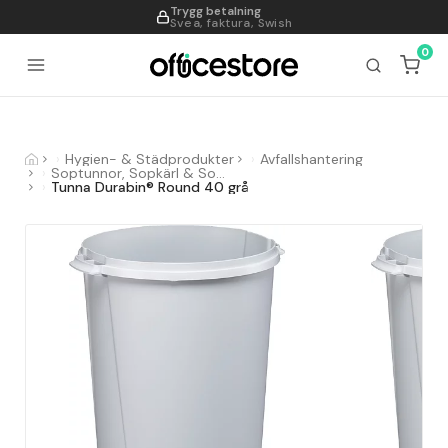
Trygg betalning
995
Svea, faktura, Swish
0
Hygien- & Städprodukter
Avfallshantering
Soptunnor, Sopkärl & Sopsorteringskärl
Tunna Durabin® Round 40 grå