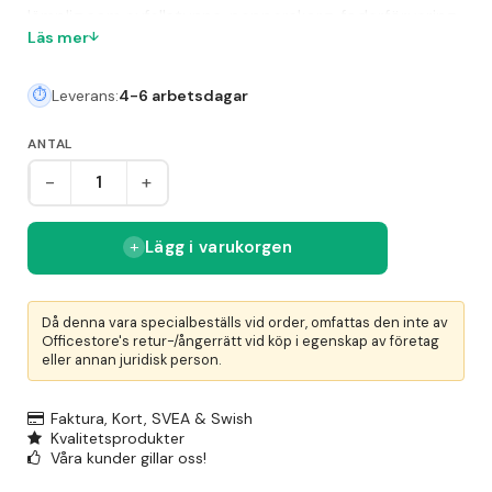
lämplig som avfallstunna, papperskorg, foderförvaring
Läs mer
eller som korg för upphittade kläder. Praktiska
bärhandtag gör tunnan enkel att lyfta, flytta och
Leverans:
4-6 arbetsdagar
tömma. Durable erbjuder en slitstark och flexibel
lösning för förvaring och avfallshantering i både
ANTAL
offentliga miljöer och privat bruk.
-
+
Lägg i varukorgen
Då denna vara specialbeställs vid order, omfattas den inte av
Officestore's retur-/ångerrätt vid köp i egenskap av företag
eller annan juridisk person.
Faktura, Kort, SVEA & Swish
Kvalitetsprodukter
Våra kunder gillar oss!