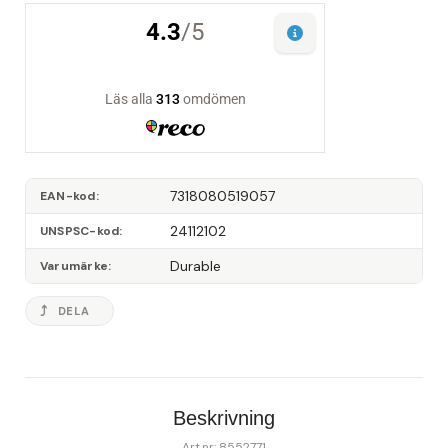
7318080519057
EAN-kod
24112102
UNSPSC-kod
Durable
Varumärke
DELA
Beskrivning
Art.nr: 8552771