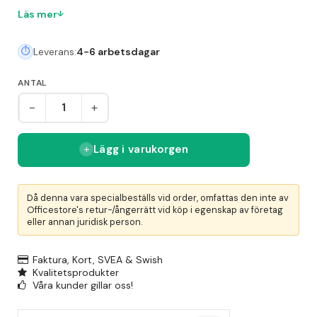
och upphittade föremål. Den kvadratiska formen och
Läs mer
praktiska bärhandtagen gör tunnan enkel att hantera.
Produkten är även livsmedelsgodkänd, vilket gör den
Leverans:
4-6 arbetsdagar
lämplig för livsmedelshantering. För ökad flexibilitet
kan tunnan kombineras med lock och vagn, där flera
ANTAL
vagnar kan länkas samman för större kapacitet.
-
+
Lägg i varukorgen
Då denna vara specialbeställs vid order, omfattas den inte av
Officestore's retur-/ångerrätt vid köp i egenskap av företag
eller annan juridisk person.
Faktura, Kort, SVEA & Swish
Kvalitetsprodukter
Våra kunder gillar oss!