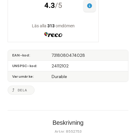
7318080474028
EAN-kod
24112102
UNSPSC-kod
Durable
Varumärke
DELA
Beskrivning
Art.nr: 8552753