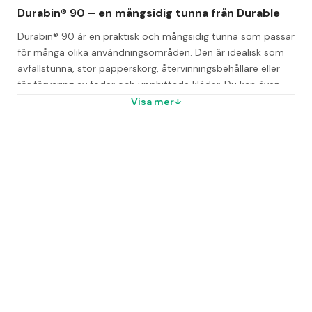
Durabin® 90 – en mångsidig tunna från Durable
Durabin® 90 är en praktisk och mångsidig tunna som passar 
för många olika användningsområden. Den är idealisk som 
avfallstunna, stor papperskorg, återvinningsbehållare eller 
för förvaring av foder och upphittade kläder. Du kan även 
använda den som uppsamlingskärl för vatten eller som 
Visa mer
mjölbinge.
Den kvadratiska formen tillsammans med de smidiga 
bärhandtagen gör tunnan enkel att hantera. Genom att 
komplettera med lock och/eller vagn skapar du en mobil 
och flexibel lösning som anpassar sig till dina behov. 
Behöver du större kapacitet går det att koppla ihop två 
vagnar till en dubbelvagn, och upp till fyra vagnar kan länkas 
samman. Det är även möjligt att kombinera vagnar med 
olika volym, både 60- och 90-liters modeller.
Tunnan är livsmedelsgodkänd, vilket gör den lämplig för 
användning inom hantering och förvaring av livsmedel.