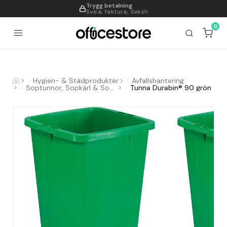
Trygg betalning
995
Svea, faktura, Swish
0
Hygien- & Städprodukter
Avfallshantering
Soptunnor, Sopkärl & Sopsorteringskärl
Tunna Durabin® 90 grön