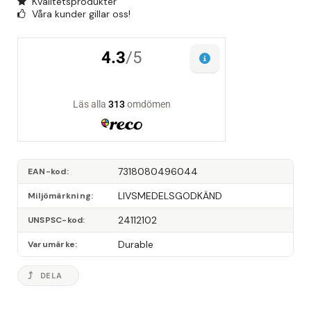
Kvalitetsprodukter
Våra kunder gillar oss!
7318080496044
EAN-kod
LIVSMEDELSGODKÄND
Miljömärkning
24112102
UNSPSC-kod
Durable
Varumärke
DELA