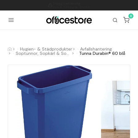
Fri frakt öv.
995
SEK
Annars 69 SEK
0
Hygien- & Städprodukter
Avfallshantering
Soptunnor, Sopkärl & Sopsorteringskärl
Tunna Durabin® 60 blå