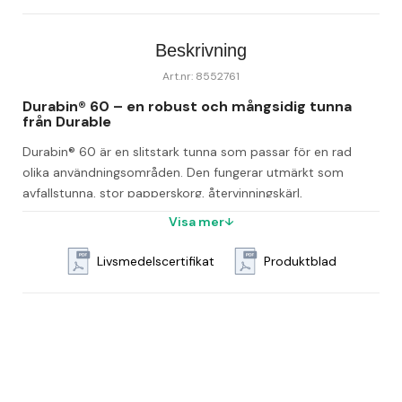
Beskrivning
Art.nr: 8552761
Durabin® 60 – en robust och mångsidig tunna 
från Durable
Durabin® 60 är en slitstark tunna som passar för en rad 
olika användningsområden. Den fungerar utmärkt som 
avfallstunna, stor papperskorg, återvinningskärl, 
foderförvaring, mjölbinge eller korg för upphittade kläder.
Visa mer
Tunnan är utrustad med greppvänliga handtag med 
Livsmedelscertifikat
Produktblad
dräneringshål, vilket gör den lätt att hantera och rengöra. Du 
kan också komplettera med lock och/eller vagn för en 
flexibel, flyttbar lösning, eller använda väggfäste för att 
frigöra golvyta.
Flexibla tillbehör och system
För större behov kan två vagnar kopplas samman till en 