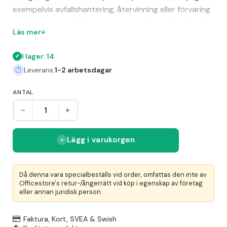
exempelvis avfallshantering, återvinning eller förvaring
av foder och mjöl. Tunnan är livsmedelsgodkänd och
Läs mer
har greppvänliga handtag med dräneringshål som
underlättar hantering och rengöring. Den har fasade
I lager: 14
kanter för att förhindra vakumeffekt vid stapling samt
Leverans:
1-2 arbetsdagar
greppurtag under för enkel lyft och tömning. Du kan
komplettera tunnan med lock, vagn eller väggfäste för
ANTAL
en flexibel och effektiv lösning.
-
+
Lägg i varukorgen
Då denna vara specialbeställs vid order, omfattas den inte av
Officestore's retur-/ångerrätt vid köp i egenskap av företag
eller annan juridisk person.
Faktura, Kort, SVEA & Swish