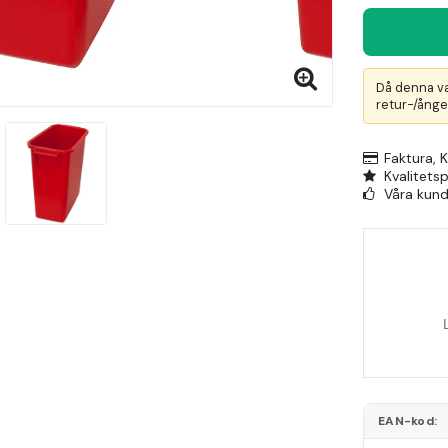
Då denna va
retur-/ånger
Faktura, 
Kvalitets
Våra kunde
EAN-kod