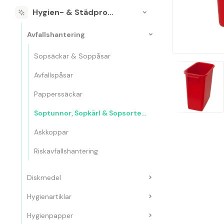
Hygien- & Städprodukter
Avfallshantering
Sopsäckar & Soppåsar
Avfallspåsar
Papperssäckar
Soptunnor, Sopkärl & Sopsorteringskärl
Askkoppar
Riskavfallshantering
Diskmedel
Hygienartiklar
Hygienpapper