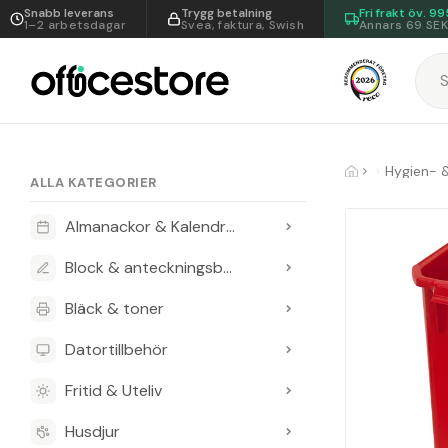
Snabb leverans
Trygg betalning
Fri frakt öv.
99
1–2 arbetsdagar
Svea, faktura, Swish
Annars 69 SE
Hygien- 
ALLA KATEGORIER
Almanackor & Kalendrar
Block & anteckningsböcker
Bläck & toner
Datortillbehör
Fritid & Uteliv
Husdjur