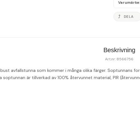
Varumärke
DELA
Beskrivning
Art.nr: 8566756
robust avfallstunna som kommer i många olika färger. Soptunnans form
a soptunnan är tillverkad av 100% återvunnet material, PIR (återvunne