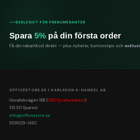
EXKLUSIVT FÖR PRENUMERANTER
Spara
5%
på din första order
Få din rabattkod direkt — plus nyheter, kontorstips och
exklus
OFFICESTORE.SE / KARLSSON E-HANDEL AB
Hovalidsvägen 18B (
OBS! Ej returadress
)
513 50 Sparsör
info@officestore.se
559029-1430