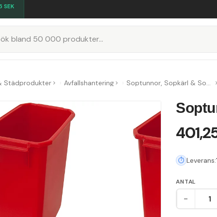
5
SEK
K
& Städprodukter
Avfallshantering
Soptunnor, Sopkärl & Sopsorteringskärl
Soptun
401,2
Leverans:
ANTAL
-