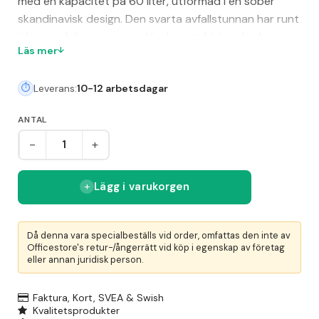
med en kapacitet på 60 liter, utformad i en sober
skandinavisk design. Den svarta avfallstunnan har runt
inkast och levereras med lock samt hjul under för
Läs mer
enkel förflyttning vid städning. Den är särskilt lämpad
för användning med 70 liters sopsäckar och är ett bra
Leverans:
10-12 arbetsdagar
val för effektiv sopsortering och avfallshantering.
ANTAL
-
+
Lägg i varukorgen
Då denna vara specialbeställs vid order, omfattas den inte av
Officestore's retur-/ångerrätt vid köp i egenskap av företag
eller annan juridisk person.
Faktura, Kort, SVEA & Swish
Kvalitetsprodukter