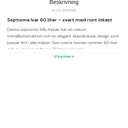
Beskrivning
Art.nr: 8561192
Soptunna Ivar 60 liter – svart med runt inkast
Denna soptunna från Hykab har en robust 
metallkonstruktion och en elegant skandinavisk design som 
passar fint i alla miljöer. Den svarta tunnan rymmer 60 liter 
och är anpassad för en 70 liters sopsäck.
Visa mer
Soptunnan levereras med ett lock och har hjul under, vilket 
gör den enkel att flytta vid städning eller omplacering. Den 
är utmärkt som del av ett sorteringssystem.
Modellen finns även med rektangulärt eller runt inkast och i 
större varianter med 90 liters kapacitet.
Vanliga frågor
Vad är kapaciteten på Soptunna Ivar?
Den rymmer 60 liter.