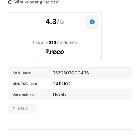
Våra kunder gillar oss!
7330307000438
EAN-kod
24112102
UNSPSC-kod
Hykab
Varumärke
DELA