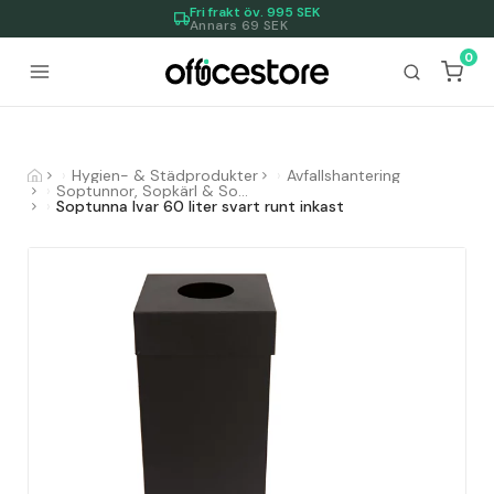
Fri frakt öv.
995
SEK
Annars 69 SEK
0
Hygien- & Städprodukter
Avfallshantering
Soptunnor, Sopkärl & Sopsorteringskärl
Soptunna Ivar 60 liter svart runt inkast