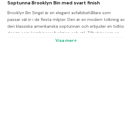
Soptunna Brooklyn Bin med svart finish
Brooklyn Bin Singel är en elegant avfallsbehållare som 
passar väl in i de flesta miljöer. Den är en modern tolkning av 
den klassiska amerikanska soptunnan och erbjuder en tidlös 
design som kombinerar funktion och stil. Tillbehör som en 
rulle med 25 plastsäckar på 70 liter ingår.
Visa mer
Denna soptunna är tillverkad av pulverlackerad stålplåt med 
matt yta vilket säkerställer hög kvalitet och hållbarhet. 
Behållaren har en integrerad säckhållare och står på en 
platta med låsbara länkhjul med 100 mm diameter, där ett 
av hjulen är utrustat med broms.
Anpassningsbara lösningar för avfallshantering
För att möta olika behov kan du komplettera med tunnor i 
olika storlekar. Observera att lock inte ingår utan säljs 
separat, vilket gör det enkelt att anpassa efter just dina 
krav.
Vanliga frågor