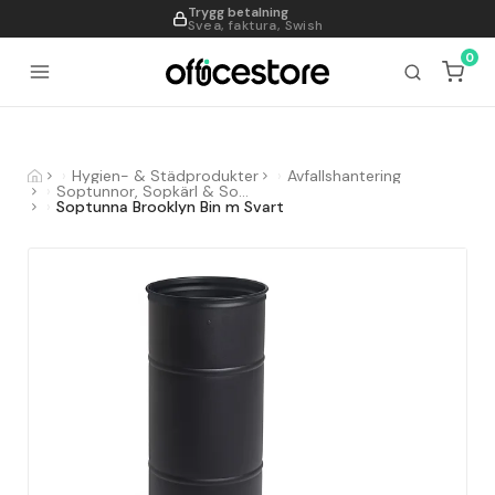
Trygg betalning
995
Svea, faktura, Swish
0
Hygien- & Städprodukter
Avfallshantering
Soptunnor, Sopkärl & Sopsorteringskärl
Soptunna Brooklyn Bin m Svart