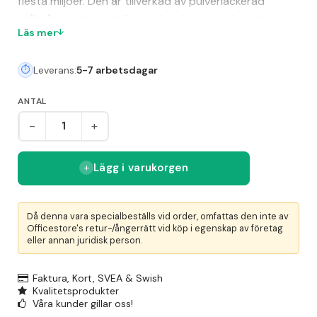
flesta miljöer. Den är tillverkad av pulverlackerad
stålplåt i matt svart färg och är inspirerad av den
Läs mer
klassiska amerikanska soptunnan. Soptunnan har en
säckhållare och levereras med en rulle på 25
Leverans:
5-7 arbetsdagar
plastsäckar á 70 liter. Den står på en platta med
låsbara länkhjul, varav ett har broms, för enkel och
ANTAL
stabil hantering. Lock medföljer ej och kan köpas
separat.
-
+
Lägg i varukorgen
Då denna vara specialbeställs vid order, omfattas den inte av
Officestore's retur-/ångerrätt vid köp i egenskap av företag
eller annan juridisk person.
Faktura, Kort, SVEA & Swish
Kvalitetsprodukter
Våra kunder gillar oss!