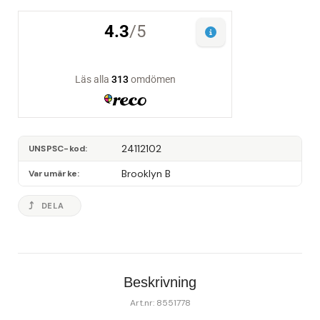
24112102
UNSPSC-kod
Brooklyn B
Varumärke
DELA
Beskrivning
Art.nr: 8551778