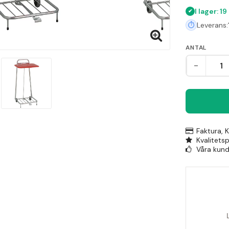
är denna sä
I lager: 19
designad fö
Leverans:
använda hän
ANTAL
-
Faktura, 
Kvalitets
Våra kunde