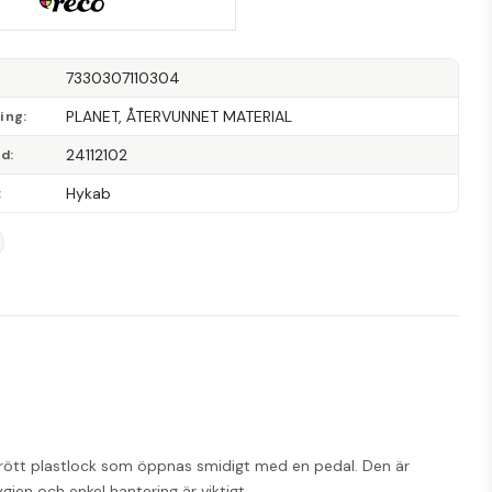
7330307110304
PLANET, ÅTERVUNNET MATERIAL
ning
24112102
od
Hykab
 rött plastlock som öppnas smidigt med en pedal. Den är 
gien och enkel hantering är viktigt.