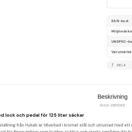
EAN-kod
Miljömärk
UNSPSC-k
Varumärke
DELA
Beskrivning
Art.nr: 2850611
 lock och pedal för 125 liter säckar
ällning från Hykab är tillverkad i kromat stål och utrustad med ett
ad för finare miljöer som butiker, sjukhus och sterila områden där hy