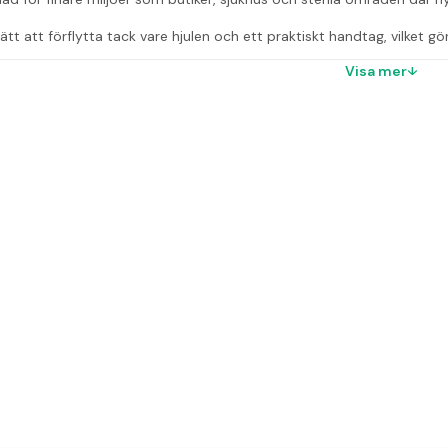
ätt att förflytta tack vare hjulen och ett praktiskt handtag, vilket 
äckar på mellan 125 och 150 liter och har en kromad stålram med ett l
Visa mer
er
): 450 x 1050 x 560 mm
nkel förflyttning
r
vagnens kapacitet?
r säckar på 125 till 150 liter.
l är säckvagnen tillverkad av?
 ett plastlock.
ar säckvagnen?
 x 1050 x 560 mm (BxHxL).