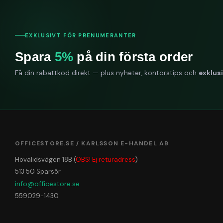
Hur mycket 
Den väger 6,7 k
EXKLUSIVT FÖR PRENUMERANTER
Hur öppnas 
Spara
5%
på din första order
Locket öppnas 
Få din rabattkod direkt — plus nyheter, kontorstips och
exklus
Är säckvagne
Ja, den är utru
OFFICESTORE.SE / KARLSSON E-HANDEL AB
Hovalidsvägen 18B (
OBS! Ej returadress
)
513 50 Sparsör
info@officestore.se
559029-1430