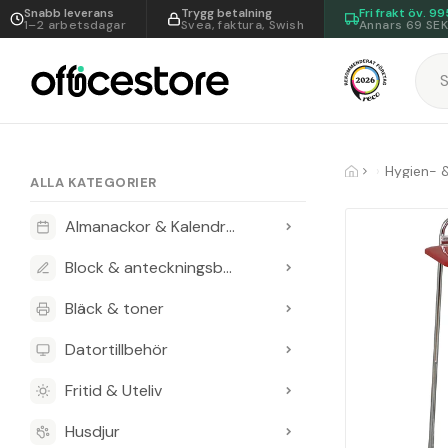
Snabb leverans
Trygg betalning
Fri frakt öv.
99
1–2 arbetsdagar
Svea, faktura, Swish
Annars 69 SE
Hygien- 
ALLA KATEGORIER
Almanackor & Kalendrar
Block & anteckningsböcker
Bläck & toner
Datortillbehör
Fritid & Uteliv
Husdjur