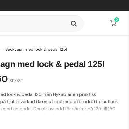
0
Säckvagn med lock & pedal 125l
agn med lock & pedal 125l
50
SEK/ST
d lock & pedal 125l från Hykab är en praktisk
på hjul, tillverkad i kromat stål med ett rödrött plastlock
med en pedal. Den är avsedd för säckar på 125 till 150
ssar bra i miljöer som butiker, sjukhus och sterila
ed måtten 450 x 1050 x 560 mm och en vikt på 6,7 kg