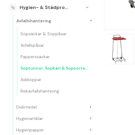
Hygien- & Städprodukter
Avfallshantering
Sopsäckar & Soppåsar
Avfallspåsar
Papperssäckar
Soptunnor, Sopkärl & Sopsorteringskärl
Askkoppar
Riskavfallshantering
Diskmedel
Hygienartiklar
Hygienpapper