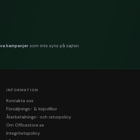
väger säckvagnen?
g.
locket på säckvagnen?
praktiskt med en pedal.
iva kampanjer
som inte syns på sajten.
n enkel att flytta på?
stad med hjul och ett handtag för enkel förflyttning.
INFORMATION
Kontakta oss
Försäljnings- & köpvillkor
Återbetalnings- och returpolicy
Om Officestore.se
Integritetspolicy