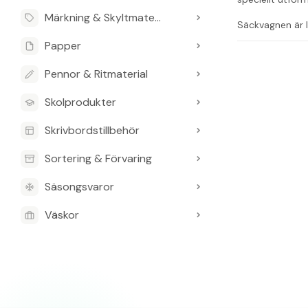
Märkning & Skyltmaterial
Säckvagnen är l
är avsedd för s
Papper
plats.
Pennor & Ritmaterial
Volym: 125 lit
Mått (BxHxL
Skolprodukter
Handtag för e
Vikt: 6,7 kg
Skrivbordstillbehör
Vanliga frågo
Sortering & Förvaring
Vad är säck
Säsongsvaror
Den är avsedd fö
Väskor
Vilka materia
Kromat stål och
Vilka mått h
Den mäter 450