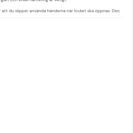
gör att du slipper använda händerna när locket ska öppnas. Den 
ock och två ringar för att hålla plast- eller papperspåsar på 