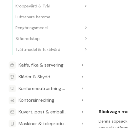
Kroppsvård & Tvål
Luftrenare hemma
Rengöringsmedel
Städredskap
Tvättmedel & Textilvård
Kaffe, fika & servering
Kläder & Skydd
Konferensutrustning & Presentationsutrustning
Kontorsinredning
Säckvagn med
Kuvert, post & emballage
Denna sopsäckst
Maskiner & teleprodukter
speciellt utform