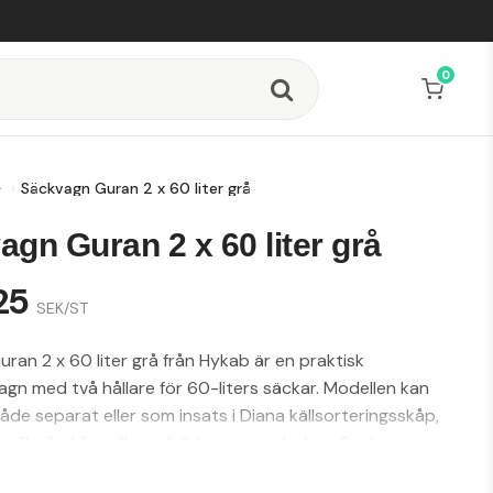
0
Säckvagn Guran 2 x 60 liter grå
gn Guran 2 x 60 liter grå
25
SEK/ST
ran 2 x 60 liter grå från Hykab är en praktisk
agn med två hållare för 60-liters säckar. Modellen kan
de separat eller som insats i Diana källsorteringsskåp,
den flexibel för olika avfallshanteringsbehov. Säckvagnen
monterad och är lätt att montera efter behov.