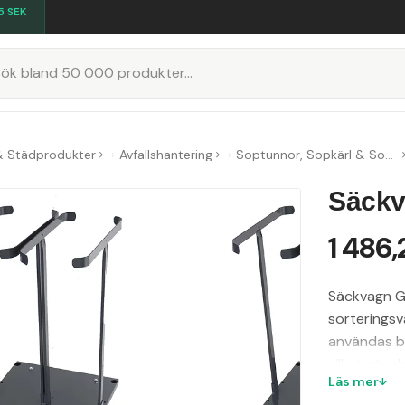
5
SEK
K
& Städprodukter
Avfallshantering
Soptunnor, Sopkärl & Sopsorteringskärl
Säckva
1 486,
Säckvagn Gu
sorteringsv
användas bå
vilket gör 
Läs mer
levereras o