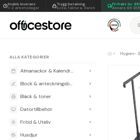
Snabb leverans
Trygg betalning
Fri frakt öv.
99
1–2 arbetsdagar
Svea, faktura, Swish
Annars 69 SE
Hygien- 
ALLA KATEGORIER
Almanackor & Kalendrar
Block & anteckningsböcker
Bläck & toner
Datortillbehör
Fritid & Uteliv
Husdjur