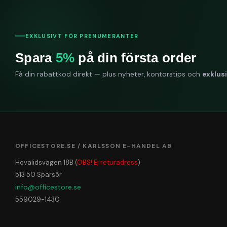
EXKLUSIVT FÖR PRENUMERANTER
Spara
5%
på din första order
Få din rabattkod direkt — plus nyheter, kontorstips och
exklus
OFFICESTORE.SE / KARLSSON E-HANDEL AB
Hovalidsvägen 18B (
OBS! Ej returadress
)
513 50 Sparsör
info@officestore.se
559029-1430