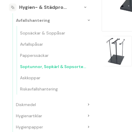
Hygien- & Städprodukter
Avfallshantering
Sopsäckar & Soppåsar
Avfallspåsar
Papperssäckar
Soptunnor, Sopkärl & Sopsorteringskärl
Askkoppar
Riskavfallshantering
Diskmedel
Hygienartiklar
Hygienpapper