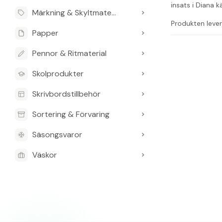
insats i Diana kä
Märkning & Skyltmaterial
Produkten lever
Papper
Vanliga frågo
Pennor & Ritmaterial
Vad är säck
Skolprodukter
Den har två håll
Skrivbordstillbehör
Kan säckvag
Ja, den kan anv
Sortering & Förvaring
Levereras s
Säsongsvaror
Nej, den levere
Väskor
Vilken färg 
Den är grå.
Vilket varum
Säckvagnen till