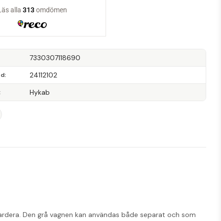
7330307118690
24112102
od
Hykab
ardera. Den grå vagnen kan användas både separat och som 