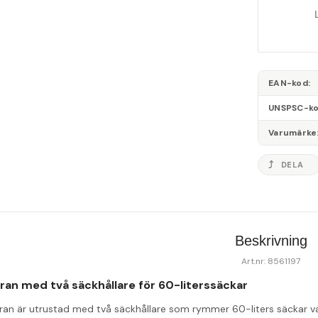
EAN-kod
UNSPSC-k
Varumärke
DELA
Beskrivning
Art.nr: 8561197
an med två säckhållare för 60-literssäckar
an är utrustad med två säckhållare som rymmer 60-liters säckar v