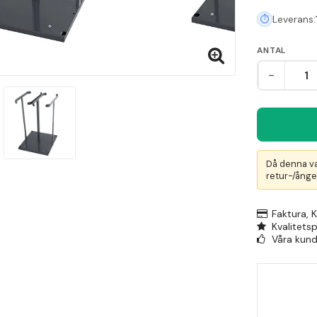
Leverans:
ANTAL
-
Då denna va
retur-/ånger
Faktura, 
Kvalitets
Våra kunde