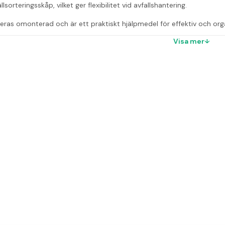
llsorteringsskåp, vilket ger flexibilitet vid avfallshantering.
eras omonterad och är ett praktiskt hjälpmedel för effektiv och org
Visa mer
r
vagnens kapacitet?
are för säckar på 60 liter vardera.
nen användas med Diana källsorteringsskåp?
ändas tillsammans som insats i Diana källsorteringsskåp.
äckvagnen monterad?
ras omonterad.
har säckvagnen?
ärke tillverkar säckvagnen?
verkas av Hykab.