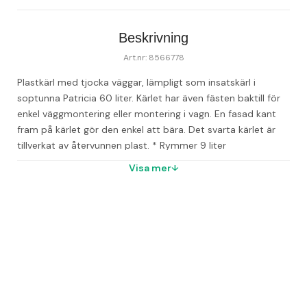
Beskrivning
Art.nr: 8566778
Plastkärl med tjocka väggar, lämpligt som insatskärl i 
soptunna Patricia 60 liter. Kärlet har även fästen baktill för 
enkel väggmontering eller montering i vagn. En fasad kant 
fram på kärlet gör den enkel att bära. Det svarta kärlet är 
tillverkat av återvunnen plast. 
* Rymmer 9 liter
Visa mer