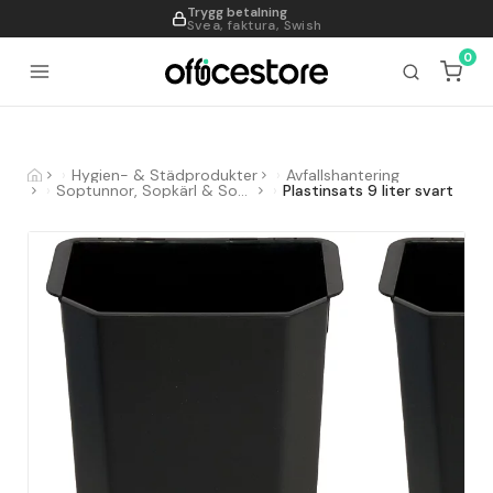
Trygg betalning
995
Svea, faktura, Swish
0
Hygien- & Städprodukter
Avfallshantering
Soptunnor, Sopkärl & Sopsorteringskärl
Plastinsats 9 liter svart