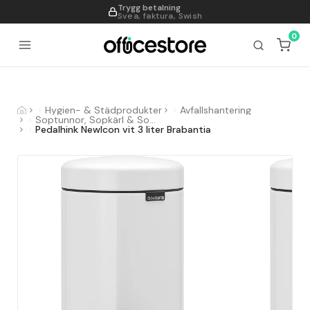
Trygg betalning
995
Svea, faktura, Swish
0
Hygien- & Städprodukter
Avfallshantering
Soptunnor, Sopkärl & Sopsorteringskärl
Pedalhink NewIcon vit 3 liter Brabantia