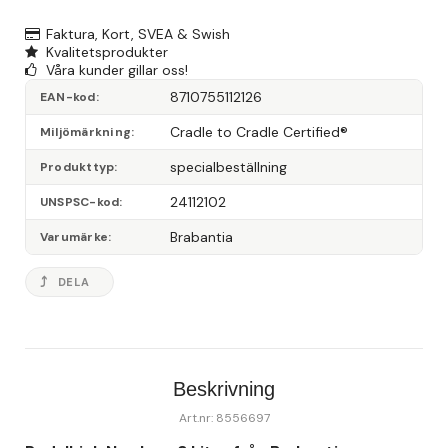
Faktura, Kort, SVEA & Swish
Kvalitetsprodukter
Våra kunder gillar oss!
8710755112126
EAN-kod
Cradle to Cradle Certified®
Miljömärkning
specialbeställning
Produkttyp
24112102
UNSPSC-kod
Brabantia
Varumärke
DELA
Beskrivning
Art.nr: 8556697