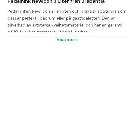
Pedalhink NewIcon 3 Liter från Brabantia
Pedalhinken New Icon är en liten och praktisk soptunna som 
passar perfekt i badrum eller på gästtoaletten. Den är 
tillverkad av slitstarka kvalitetsmaterial och har en garanti 
på 10 år, vilket garanterar lång hållbarhet.
Visa mer
Hinken är utrustad med ett soft closing-lock som stänger 
locket tyst och sakta, och den har en non-slip-bas som gör 
att den står stadigt på golvet. Innerhinken av plast är lätt 
att ta ut och rengöra, vilket underlättar användningen.
Miljövänligt val
Genom att köpa denna pedalhink bidrar du till Brabantias 
miljöarbete. Tillsammans med organisationen Plastic Whale 
fiskar de upp plast ur haven världen över.
Finns i flera färger
Volym: 3 liter
F.P.P.
Vanliga frågor