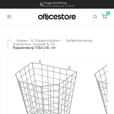
Trygg betalning
995
Svea, faktura, Swish
0
Hygien- & Städprodukter
Avfallshantering
Soptunnor, Sopkärl & Sopsorteringskärl
Papperskorg Tråd 24L vit