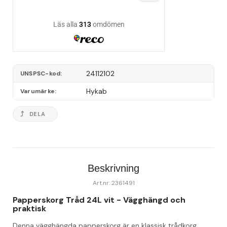
24112102
UNSPSC-kod
Hykab
Varumärke
DELA
Beskrivning
Art.nr: 2361491
Papperskorg Tråd 24L vit - Vägghängd och 
praktisk
Denna vägghängda papperskorg är en klassisk trådkorg 