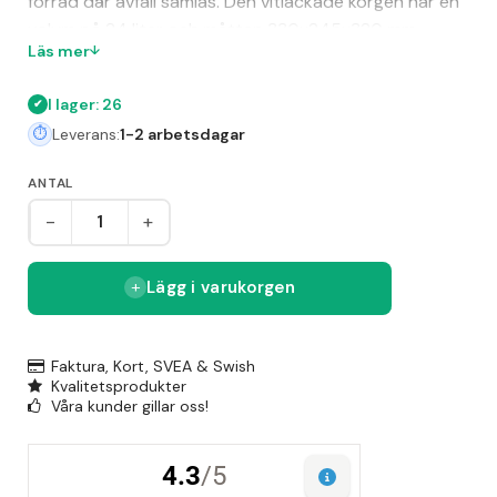
förråd där avfall samlas. Den vitlackade korgen har en
volym på 24 liter och måtten 330x245x320 mm
Läs mer
(HxBxL). Den klassiska designen gör den enkel att
placera i olika miljöer.
I lager: 26
Leverans:
1-2 arbetsdagar
ANTAL
-
+
Lägg i varukorgen
Faktura, Kort, SVEA & Swish
Kvalitetsprodukter
Våra kunder gillar oss!