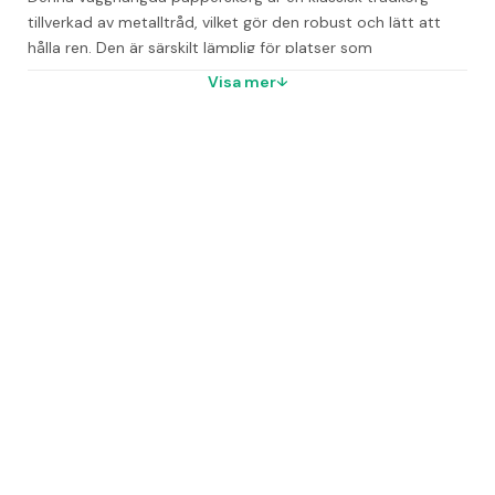
tillverkad av metalltråd, vilket gör den robust och lätt att 
hålla ren. Den är särskilt lämplig för platser som 
toalettutrymmen och förråd där det ofta uppstår avfall.
Visa mer
Volym:
 24 liter
Färg:
 Vitlackad
Mått (HxBxL):
 330x245x320 mm
Vanliga frågor
Vad är papperskorgens volym?
Den har en volym på 24 liter.
Vilka mått har papperskorgen?
Måtten är 330x245x320 mm (HxBxL).
Vilket material är papperskorgen tillverkad av?
Den är tillverkad av vitlackad metalltråd.