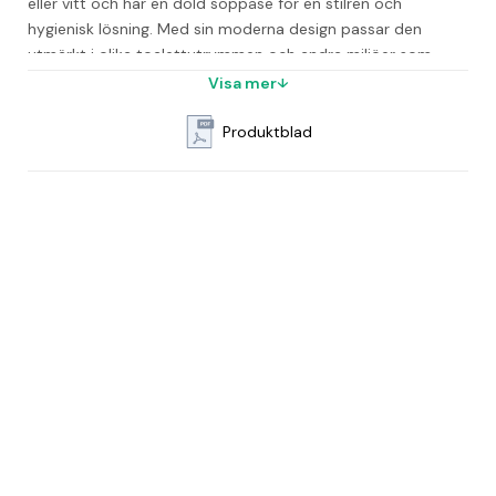
eller vitt och har en dold soppåse för en stilren och 
hygienisk lösning. Med sin moderna design passar den 
utmärkt i olika toalettutrymmen och andra miljöer som 
kontor, kök, omklädningsrum, matsal och klassrum.
Visa mer
Du kan enkelt välja mellan att montera papperskorgen på 
Produktblad
väggen eller ställa den på golvet, vilket ger flexibla 
användningsmöjligheter. Underhållet är enkelt och designen 
bidrar till ett rent och organiserat intryck.
Praktiska funktioner och rekommendationer
För ökad hygien och säkerhet kan du komplettera med ett 
lock som stängs mjukt och tyst – ett tillval som förhöjer 
användarvänligheten. Tömning är smidig när påsen är full, 
och det är viktigt att använda påsar i rätt storlek som 
passar din papperskorg.
Mått (BxHxD): 389 x 629 x 289 mm
Material: Plast
Färg: Finns i flera färger
Volym: 50 liter