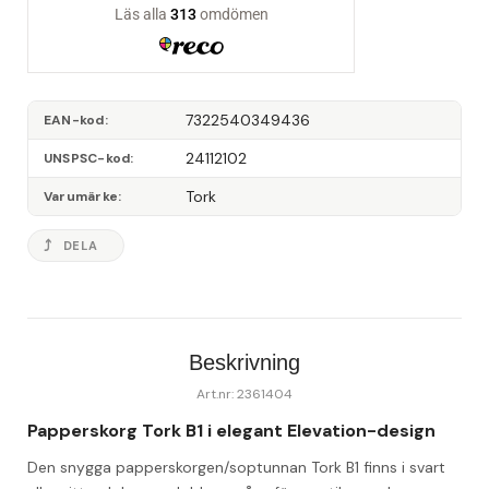
7322540349436
EAN-kod
24112102
UNSPSC-kod
Tork
Varumärke
DELA
Beskrivning
Art.nr: 2361404
Papperskorg Tork B1 i elegant Elevation-design
Den snygga papperskorgen/soptunnan Tork B1 finns i svart 