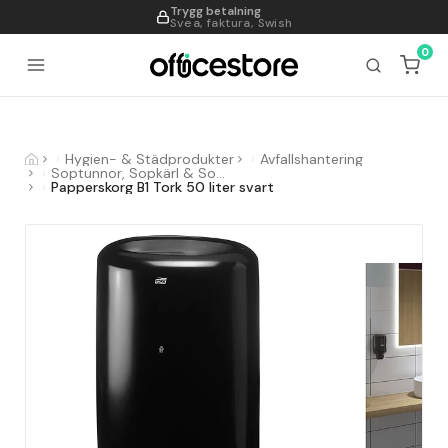
Trygg betalning
995
Svea, faktura, Swish
0
Hygien- & Städprodukter
Avfallshantering
Soptunnor, Sopkärl & Sopsorteringskärl
Papperskorg B1 Tork 50 liter svart