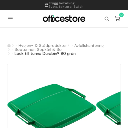
Trygg betalning
995
Svea, faktura, Swish
0
Hygien- & Städprodukter
Avfallshantering
Soptunnor, Sopkärl & Sopsorteringskärl
Lock till tunna Durabin® 90 grön