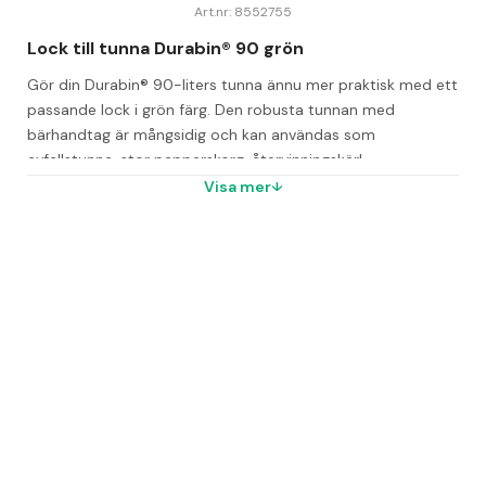
Art.nr: 8552755
Lock till tunna Durabin® 90 grön
Gör din Durabin® 90-liters tunna ännu mer praktisk med ett 
passande lock i grön färg. Den robusta tunnan med 
bärhandtag är mångsidig och kan användas som 
avfallstunna, stor papperskorg, återvinningskärl, 
foderförvaring, eller som uppsamlingskorg för upphittade 
Visa mer
kläder och även som vattentunna.
Genom att komplettera med Durabin® Lid 90 liter får du en 
snygg och funktionell helhet. Locket finns i flera färger för 
enkel färgkodning och visuell sortering, vilket förenklar 
hanteringen i olika miljöer.
Locket är utrustat med ett handtag för smidig hantering 
och är livsmedelsgodkänt enligt EU-förordning nr. 
1935/2004/EG.
Vanliga frågor