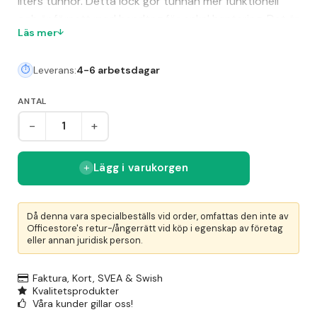
liters tunnor. Detta lock gör tunnan mer funktionell
och är försett med handtag för enkel hantering. Det är
Läs mer
livsmedelsgodkänt enligt EU-förordning nr.
1935/2004/EG och kan användas för att tydligt
Leverans:
4-6 arbetsdagar
färgkoda och underlätta visuell sortering. Lockets
robusta design gör det lämpligt för olika
ANTAL
användningsområden såsom avfallstunna,
återvinningskärl eller förvaring.
-
+
Lägg i varukorgen
Då denna vara specialbeställs vid order, omfattas den inte av
Officestore's retur-/ångerrätt vid köp i egenskap av företag
eller annan juridisk person.
Faktura, Kort, SVEA & Swish
Kvalitetsprodukter
Våra kunder gillar oss!