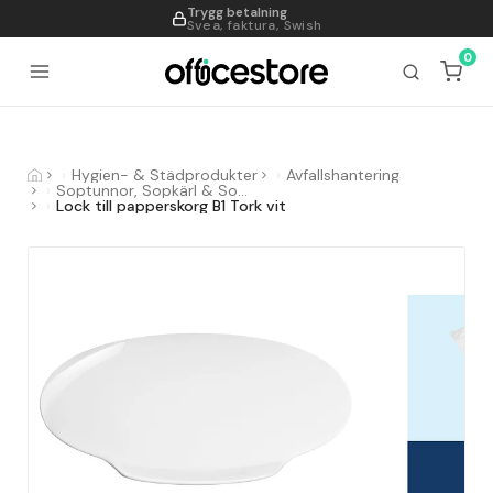
Trygg betalning
995
Svea, faktura, Swish
0
Hygien- & Städprodukter
Avfallshantering
Soptunnor, Sopkärl & Sopsorteringskärl
Lock till papperskorg B1 Tork vit