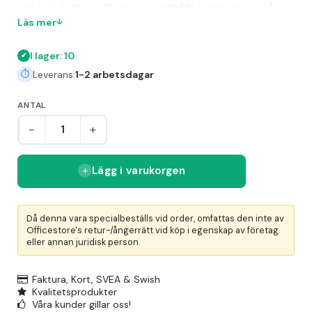
vita lock hjälper till att upprätthålla hög hygiennivå
Läs mer
och ger ett renare intryck, särskilt i miljöer där detta
är av stor vikt. Artikeln är specialbeställd och har EAN
I lager: 10
07322540366662.
Leverans:
1-2 arbetsdagar
ANTAL
-
+
Lägg i varukorgen
Då denna vara specialbeställs vid order, omfattas den inte av
Officestore's retur-/ångerrätt vid köp i egenskap av företag
eller annan juridisk person.
Faktura, Kort, SVEA & Swish
Kvalitetsprodukter
Våra kunder gillar oss!