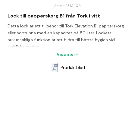
Art.nr: 2361405
Lock till papperskorg B1 från Tork i vitt
Detta lock är ett tillbehör till Tork Elevation B1 papperskorg 
eller soptunna med en kapacitet på 50 liter. Lockets 
huvudsakliga funktion är att bidra till bättre hygien vid 
avfallshantering.
Visa mer
Användningen av locket är särskilt viktigt när hygienkraven är 
höga eller när man vill skapa ett mer hygieniskt intryck för 
Produktblad
användaren. Det är ett smart val för att hålla avfallet täckt 
och minska spridning av lukt och bakterier.
Vanliga frågor
Vilken papperskorg passar detta lock till?
Locket är till för Tork Elevation B1 papperskorgar med 50 
liters kapacitet.
Vilken färg har locket?