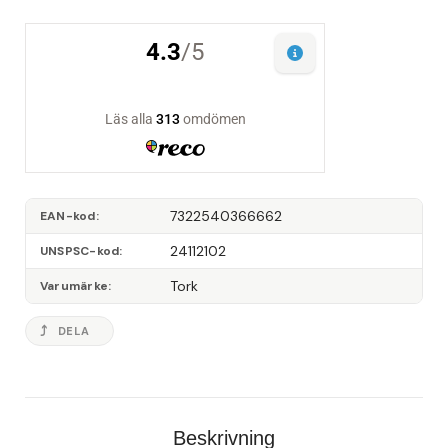
7322540366662
EAN-kod
24112102
UNSPSC-kod
Tork
Varumärke
DELA
Beskrivning