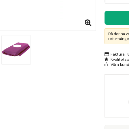
Då denna va
retur-/ånger
Faktura, 
Kvalitets
Våra kunde