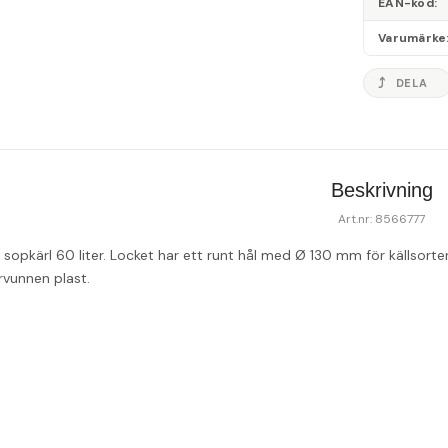
EAN-kod
Varumärke
DELA
Beskrivning
Art.nr: 8566777
ia sopkärl 60 liter. Locket har ett runt hål med Ø 130 mm för källsort
ervunnen plast.