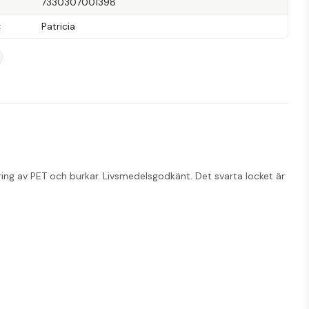
7330307001398
Patricia
ering av PET och burkar. Livsmedelsgodkänt. Det svarta locket är 