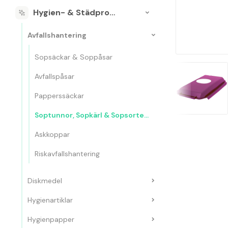
Hygien- & Städprodukter
Avfallshantering
Sopsäckar & Soppåsar
Avfallspåsar
Papperssäckar
Soptunnor, Sopkärl & Sopsorteringskärl
Askkoppar
Riskavfallshantering
Diskmedel
Hygienartiklar
Hygienpapper