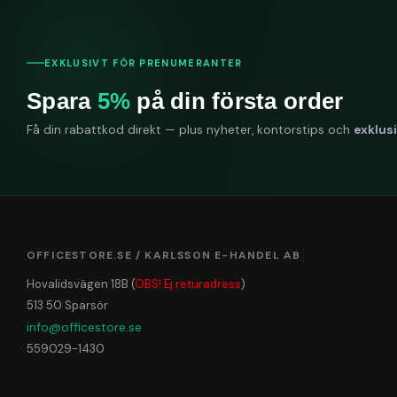
EXKLUSIVT FÖR PRENUMERANTER
Spara
5%
på din första order
Få din rabattkod direkt — plus nyheter, kontorstips och
exklus
OFFICESTORE.SE / KARLSSON E-HANDEL AB
Hovalidsvägen 18B (
OBS! Ej returadress
)
513 50 Sparsör
info@officestore.se
559029-1430