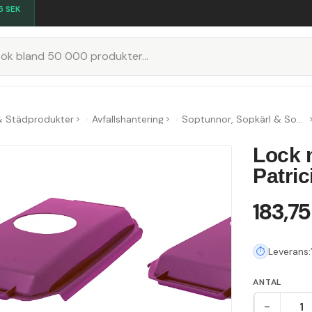
5
SEK
K
& Städprodukter
Avfallshantering
Soptunnor, Sopkärl & Sopsorteringskärl
Lock m
Patrici
183,75
Leverans:
ANTAL
-