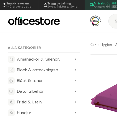
Snabb leverans
Trygg betalning
Fri frakt öv.
99
1–2 arbetsdagar
Svea, faktura, Swish
Annars 69 SE
Hygien- 
ALLA KATEGORIER
Almanackor & Kalendrar
Block & anteckningsböcker
Bläck & toner
Datortillbehör
Fritid & Uteliv
Husdjur