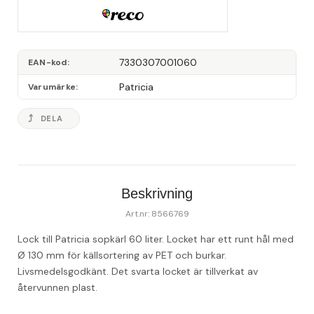
7330307001060
EAN-kod
Patricia
Varumärke
DELA
Beskrivning
Art.nr: 8566769
Lock till Patricia sopkärl 60 liter. Locket har ett runt hål med 
Ø 130 mm för källsortering av PET och burkar. 
Livsmedelsgodkänt. Det svarta locket är tillverkat av 
återvunnen plast.