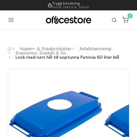
Trygg betalning
995
Svea, faktura, Swish
0
Hygien- & Städprodukter
Avfallshantering
Soptunnor, Sopkärl & Sopsorteringskärl
Lock med runt hål till soptunna Patricia 60 liter blå