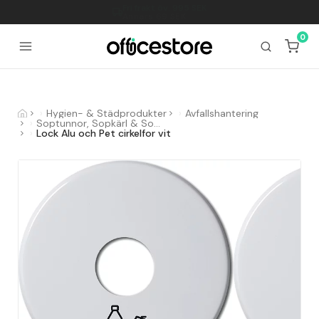
Fri frakt öv.
995
SEK
Annars 69 SEK
0
Hygien- & Städprodukter
Avfallshantering
Soptunnor, Sopkärl & Sopsorteringskärl
Lock Alu och Pet cirkelfor vit