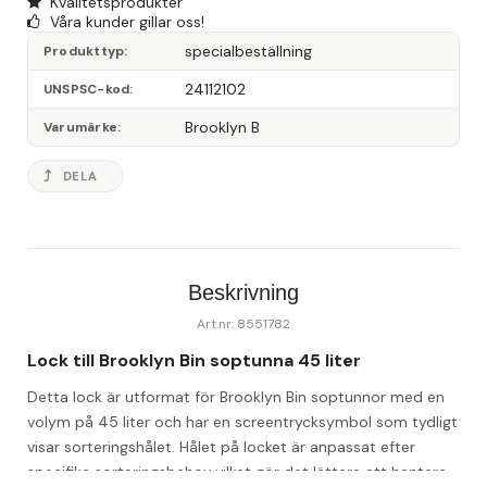
Kvalitetsprodukter
Våra kunder gillar oss!
specialbeställning
Produkttyp
24112102
UNSPSC-kod
Brooklyn B
Varumärke
DELA
Beskrivning
Art.nr: 8551782
Lock till Brooklyn Bin soptunna 45 liter
Detta lock är utformat för Brooklyn Bin soptunnor med en 
volym på 45 liter och har en screentrycksymbol som tydligt 
visar sorteringshålet. Hålet på locket är anpassat efter 
specifika sorteringsbehov vilket gör det lättare att hantera 