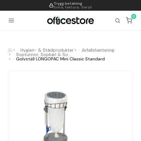
Trygg betalning
995
Svea, faktura, Swish
0
Hygien- & Städprodukter
Avfallshantering
Soptunnor, Sopkärl & Sopsorteringskärl
Golvställ LONGOPAC Mini Classic Standard