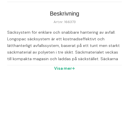
Beskrivning
Art.nr: 166373
Säcksystem för enklare och snabbare hantering av avfall. 
Longopac säcksystem är ett kostnadseffektivt och 
lätthanterligt avfallssystem, baserat på ett tunt men starkt 
säckmaterial av polyeten i tre skikt. Säckmaterialet veckas 
till kompakta magasin och laddas på säckstället. Säckarna 
försluts vid behov med buntband. Longopac är hygieniskt 
Visa mer
då förslutning av säcken sker från utsidan och det finns 
ingen risk för kontakt med avfallet. - Golvställ för 
säcksystem - Modell: Mini - Färg: Grå