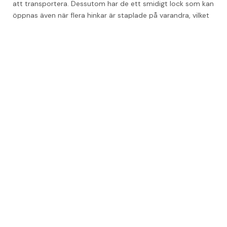
att transportera. Dessutom har de ett smidigt lock som kan 
öppnas även när flera hinkar är staplade på varandra, vilket 
gör sortering och avfallshantering enkel och effektiv.