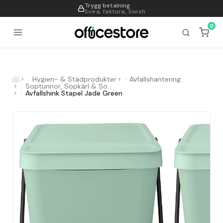
Trygg betalning
995
Svea, faktura, Swish
0
Hygien- & Städprodukter
Avfallshantering
Soptunnor, Sopkärl & Sopsorteringskärl
Avfallshink Stapel Jade Green