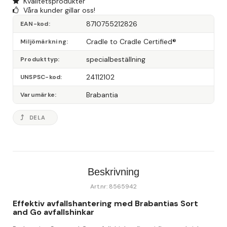
Kvalitetsprodukter
Våra kunder gillar oss!
8710755212826
EAN-kod
Cradle to Cradle Certified®
Miljömärkning
specialbeställning
Produkttyp
24112102
UNSPSC-kod
Brabantia
Varumärke
DELA
Beskrivning
Art.nr: 8565942
Effektiv avfallshantering med Brabantias Sort 
and Go avfallshinkar