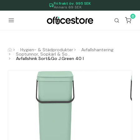
Fri frakt öv.
995
SEK
Annars 69 SEK
0
Hygien- & Städprodukter
Avfallshantering
Soptunnor, Sopkärl & Sopsorteringskärl
Avfallshink Sort&Go J.Green 40 l