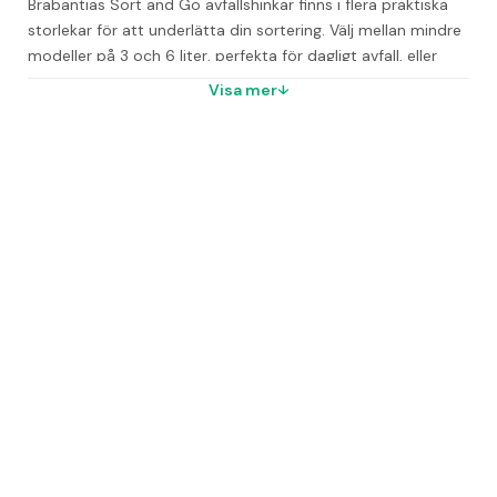
Brabantias Sort and Go avfallshinkar finns i flera praktiska 
storlekar för att underlätta din sortering. Välj mellan mindre 
modeller på 3 och 6 liter, perfekta för dagligt avfall, eller 
större hinkar på 25 och 40 liter för smidig förvaring av 
Visa mer
återvinningsmaterial.
Hinkarna är lättviktiga och utrustade med ergonomiska 
handtag som gör dem enkla att både förvara och 
transportera i hemmet eller på kontoret.
Passande påsar kan köpas separat (artikelnummer: 
8565929)
Medföljer gör ett praktiskt väggfäste
Finns i storlekarna 3, 6, 12, 16, 25 och 40 liter
Färg: Jadegreen
Vanliga frågor
Vilken volym har Brabantia Avfallshink Sort&Go 
J.Green?
Den har en volym på 40 liter.