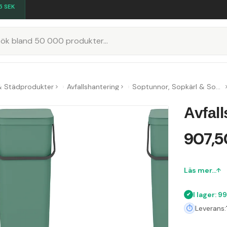
5
SEK
K
& Städprodukter
Avfallshantering
Soptunnor, Sopkärl & Sopsorteringskärl
Avfall
907,5
Läs mer...
I lager: 9
Leverans: