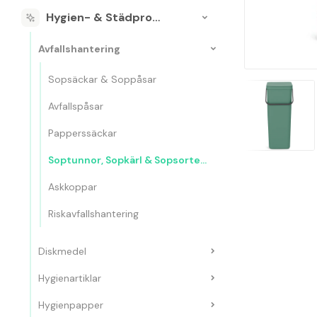
Hygien- & Städprodukter
Avfallshantering
Sopsäckar & Soppåsar
Avfallspåsar
Papperssäckar
Soptunnor, Sopkärl & Sopsorteringskärl
Askkoppar
Riskavfallshantering
Diskmedel
Hygienartiklar
Hygienpapper