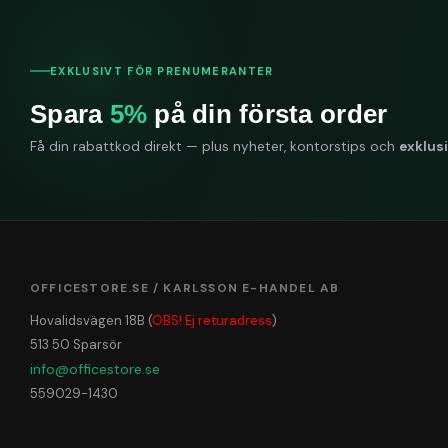
EXKLUSIVT FÖR PRENUMERANTER
Spara
5%
på din första order
Få din rabattkod direkt — plus nyheter, kontorstips och
exklus
OFFICESTORE.SE / KARLSSON E-HANDEL AB
Hovalidsvägen 18B (
OBS! Ej returadress
)
513 50 Sparsör
info@officestore.se
559029-1430