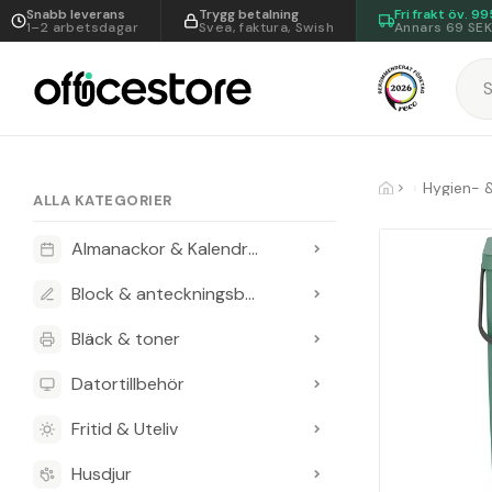
Snabb leverans
Trygg betalning
Fri frakt öv.
99
1–2 arbetsdagar
Svea, faktura, Swish
Annars 69 SE
Hygien- 
ALLA KATEGORIER
Almanackor & Kalendrar
Block & anteckningsböcker
Bläck & toner
Datortillbehör
Fritid & Uteliv
Husdjur