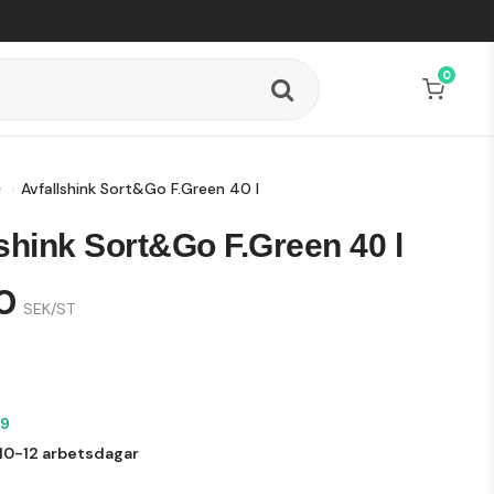
0
Avfallshink Sort&Go F.Green 40 l
shink Sort&Go F.Green 40 l
0
SEK/ST
99
10-12 arbetsdagar