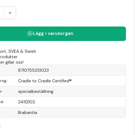
+
Lägg i varukorgen
Kort, SVEA & Swish
produkter
r gillar oss!
8710755251023
Cradle to Cradle Certified®
ning
specialbeställning
p
24112102
od
Brabantia