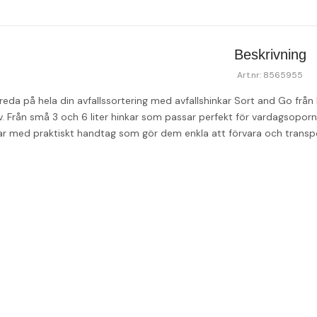
Beskrivning
Art.nr: 8565955
eda på hela din avfallssortering med avfallshinkar Sort and Go från B
 Från små 3 och 6 liter hinkar som passar perfekt för vardagsoporna, ti
kar med praktiskt handtag som gör dem enkla att förvara och transp