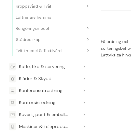
Kroppsvård & Tvål
Luftrenare hemma
Rengöringsmedel
Städredskap
Få ordning och r
sorteringsbehov.
Tvättmedel & Textilvård
Lättviktiga hin
Kaffe, fika & servering
Kläder & Skydd
Konferensutrustning & Presentationsutrustning
Kontorsinredning
Kuvert, post & emballage
Maskiner & teleprodukter