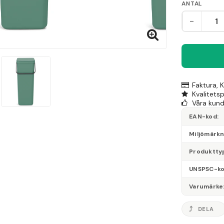
ANTAL
-
Faktura, 
Kvalitets
Våra kunde
EAN-kod
Miljömärk
Produktty
UNSPSC-k
Varumärke
DELA