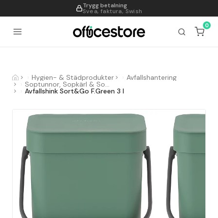
Trygg betalning
995
Svea, faktura, Swish
0
Hygien- & Städprodukter
Avfallshantering
Soptunnor, Sopkärl & Sopsorteringskärl
Avfallshink Sort&Go F.Green 3 l