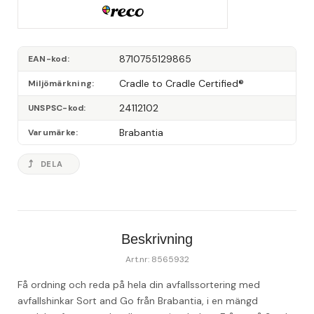
8710755129865
EAN-kod
Cradle to Cradle Certified®
Miljömärkning
24112102
UNSPSC-kod
Brabantia
Varumärke
DELA
Beskrivning
Art.nr: 8565932
Få ordning och reda på hela din avfallssortering med 
avfallshinkar Sort and Go från Brabantia, i en mängd 