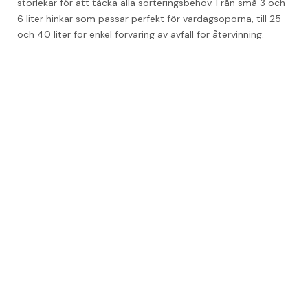
storlekar för att täcka alla sorteringsbehov. Från små 3 och 
6 liter hinkar som passar perfekt för vardagsoporna, till 25 
och 40 liter för enkel förvaring av avfall för återvinning. 
Lättviktiga hinkar med praktiskt handtag som gör dem enkla 
att förvara och transportera.